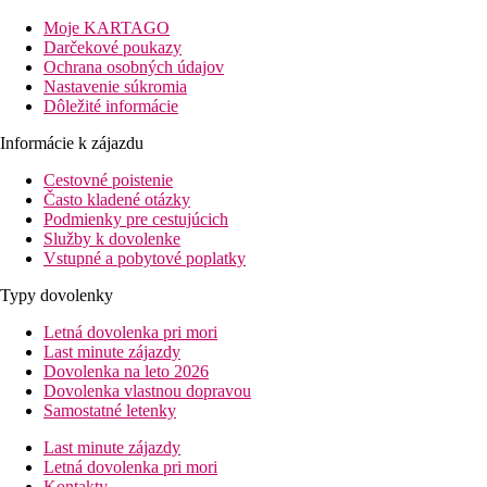
pláže: 0 mu pláže
letisko: 70 km Antalya
Moje KARTAGO
centra: 10 km Manavgat, 15 km Side
Darčekové poukazy
nákupných možností: 0 m (v hoteli)
Ochrana osobných údajov
Nastavenie súkromia
Informácie o hoteli
Dôležité informácie
vstupná hala s recepciou
hlavná reštaurácia
Informácie k zájazdu
3 reštaurácie s obsluhou (turecká, ázijská a talianska - 1x
Cestovné poistenie
za pobyt zdarma, nutná rezervácia)
Často kladené otázky
7 barov
Podmienky pre cestujúcich
4 konferenčné miestnosti
Služby k dovolenke
Wi-Fi (zdarma)
Vstupné a pobytové poplatky
diskotéka (za poplatok)
kaderníctvo (za poplatok)
Typy dovolenky
práčovňa (za poplatok)
3 bazény (lehátka, slnečníky a osušky zdarma)
Letná dovolenka pri mori
šmykľavky
Last minute zájazdy
vnútorný bazén
Dovolenka na leto 2026
detský bazén vonkajší aj vnútorný
Dovolenka vlastnou dopravou
detské ihrisko
Samostatné letenky
miniklub (pre deti 4-12 rokov)
Last minute zájazdy
Popis izby
Letná dovolenka pri mori
Kontakty