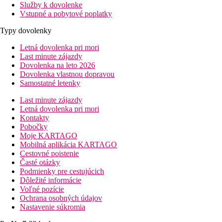
Služby k dovolenke
Vstupné a pobytové poplatky
Typy dovolenky
Letná dovolenka pri mori
Last minute zájazdy
Dovolenka na leto 2026
Dovolenka vlastnou dopravou
Samostatné letenky
Last minute zájazdy
Letná dovolenka pri mori
Kontakty
Pobočky
Moje KARTAGO
Mobilná aplikácia KARTAGO
Cestovné poistenie
Časté otázky
Podmienky pre cestujúcich
Dôležité informácie
Voľné pozície
Ochrana osobných údajov
Nastavenie súkromia