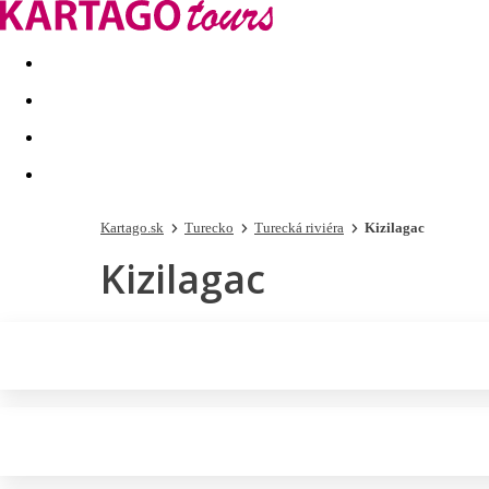
Last minute
Dovolenkové kluby
First minute - Leto 2026
Kartago.sk
Turecko
Turecká riviéra
Kizilagac
Kizilagac