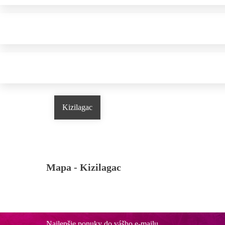
Kizilagac
Mapa -
Kizilagac
Najlepšie ponuky do vášho e-mailu