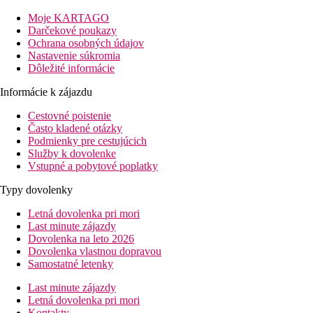
dovolenky. Hotel disponuje menším aquaparkom, niekoľkými
bazénmi pre deti i dospelých a nádhernou piesočnatou plážou s
Moje KARTAGO
okruhliakmi. Milovníci dobrého jedla určite ocenia možnosť
Darčekové poukazy
vybrať si zo štyroch tematických reštaurácií, na návštevu tiež
Ochrana osobných údajov
láka šesť barov. Hotel môžeme odporučiť klientom všetkých
Nastavenie súkromia
vekových kategórií.
Dôležité informácie
Vzdialenosť
Informácie k zájazdu
pláže: 100 m dostupná podchodom
Cestovné poistenie
letisko: 110 km Antalya
Často kladené otázky
centrá: 20 km Alanya
Podmienky pre cestujúcich
nákupných možností: 0 m (v mieste)
Služby k dovolenke
Popis izby
Vstupné a pobytové poplatky
Dvojlôžková izba
Typy dovolenky
klimatizácia
Letná dovolenka pri mori
sat TV
Last minute zájazdy
trezor (zadarmo)
Dovolenka na leto 2026
minibar
Dovolenka vlastnou dopravou
kúpeľňa/WC (sušič vlasov)
Samostatné letenky
telefón
Last minute zájazdy
set na prípravu čaju a kávy
Letná dovolenka pri mori
Wi-Fi (zdarma)
Kontakty