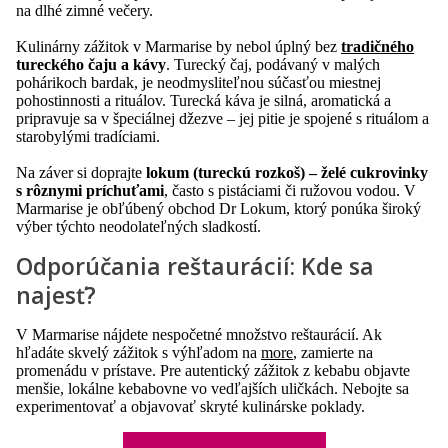
na dlhé zimné večery.
Kulinárny zážitok v Marmarise by nebol úplný bez
tradičného
tureckého čaju a kávy
. Turecký čaj, podávaný v malých
pohárikoch bardak, je neodmysliteľnou súčasťou miestnej
pohostinnosti a rituálov. Turecká káva je silná, aromatická a
pripravuje sa v špeciálnej džezve – jej pitie je spojené s rituálom a
starobylými tradíciami.
Na záver si doprajte
lokum (tureckú rozkoš) – želé cukrovinky
s rôznymi príchuťami
, často s pistáciami či ružovou vodou. V
Marmarise je obľúbený obchod Dr Lokum, ktorý ponúka široký
výber týchto neodolateľných sladkostí.
Odporúčania reštaurácií: Kde sa
najesť?
V Marmarise nájdete nespočetné množstvo reštaurácií. Ak
hľadáte skvelý zážitok s výhľadom na
more
, zamierte na
promenádu v prístave. Pre autentický zážitok z kebabu objavte
menšie, lokálne kebabovne vo vedľajších uličkách. Nebojte sa
experimentovať a objavovať skryté kulinárske poklady.