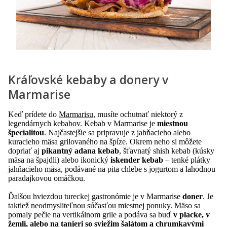
Kráľovské kebaby a donery v
Marmarise
Keď prídete do
Marmarisu
, musíte ochutnať niektorý z
legendárnych kebabov. Kebab v Marmarise je
miestnou
špecialitou
. Najčastejšie sa pripravuje z jahňacieho alebo
kuracieho mäsa grilovaného na špíze. Okrem neho si môžete
dopriať aj
pikantný adana kebab
, šťavnatý shish kebab (kúsky
mäsa na špajdli) alebo ikonický
iskender kebab
– tenké plátky
jahňacieho mäsa, podávané na pita chlebe s jogurtom a lahodnou
paradajkovou omáčkou.
Ďalšou hviezdou tureckej gastronómie je v Marmarise
doner
. Je
taktiež neodmysliteľnou súčasťou miestnej ponuky. Mäso sa
pomaly pečie na vertikálnom grile a podáva sa buď
v placke, v
žemli, alebo na tanieri so sviežim šalátom a chrumkavými