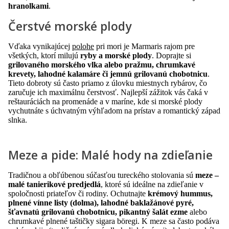
hranolkami
.
Čerstvé morské plody
Vďaka vynikajúcej
polohe
pri mori je Marmaris rajom pre
všetkých, ktorí milujú
ryby a morské plody
. Doprajte si
grilovaného morského vlka alebo pražmu, chrumkavé
krevety, lahodné kalamáre či jemnú grilovanú chobotnicu
.
Tieto dobroty sú často priamo z úlovku miestnych rybárov, čo
zaručuje ich maximálnu čerstvosť. Najlepší zážitok vás čaká v
reštauráciách na promenáde a v maríne, kde si morské plody
vychutnáte s úchvatným výhľadom na prístav a romantický západ
slnka.
Meze a pide: Malé hody na zdieľanie
Tradičnou a obľúbenou súčasťou tureckého stolovania sú
meze –
malé tanierikové predjedlá
, ktoré sú ideálne na zdieľanie v
spoločnosti priateľov či rodiny. Ochutnajte
krémový hummus,
plnené vínne listy (dolma), lahodné baklažánové pyré,
šťavnatú grilovanú chobotnicu, pikantný šalát ezme
alebo
chrumkavé plnené taštičky sigara böregi. K meze sa často podáva