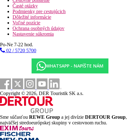
Cestovné poistenie
Časté otázky
Podmienky pre cestujúcich
Dôležité informácie
Voľné pozície
Ochrana osobných údajov
Nastavenie súkromia
Po-Ne 7-22 hod.
02 / 5720 5700
WHATSAPP - NAPÍŠTE NÁM
Copyright © 2026, DER Touristik SK a.s.
Sme súčasťou
REWE Group
a jej divízie
DERTOUR Group
,
najväčšej stredoeurópskej skupiny v cestovnom ruchu.