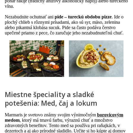
pohár rakije (tradičný anízový alkoholický nápoj) alebo tureckého
vína.
Nezabudnite ochutnať ani
pide – tureckú obdobu pizze
. Ide o
plochý chlieb s rôznymi prísadami, ako sú syr, mäso, zelenina
alebo pikantná klobása sucuk. Pide sa často podáva čerstvo
upečené priamo z pece, čo zaručuje jeho nezabudnuteľnú chuť.
Miestne špeciality a sladké
potešenia: Med, čaj a lokum
Marmaris je svetovo známy svojim výnimočným
borovicovým
medom
, ktorý má tmavú farbu, výraznú chuť a množstvo
zdravotných benefitov. Tento med sa používa pri raňajkách, v
dezertoch a aj ako prírodné sladidlo. Určite si ho kúpte aj domov