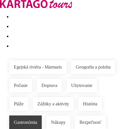
Last minute
Dovolenkové kluby
First minute - Leto 2026
Egejská riviéra - Marmaris
Geografia a poloha
Počasie
Doprava
Ubytovanie
Pláže
Zážitky a aktivity
História
Gastronómia
Nákupy
Bezpečnosť