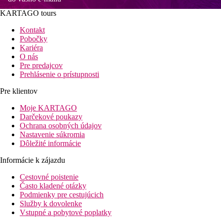
KARTAGO tours
Kontakt
Pobočky
Kariéra
O nás
Pre predajcov
Prehlásenie o prístupnosti
Pre klientov
Moje KARTAGO
Darčekové poukazy
Ochrana osobných údajov
Nastavenie súkromia
Dôležité informácie
Informácie k zájazdu
Cestovné poistenie
Často kladené otázky
Podmienky pre cestujúcich
Služby k dovolenke
Vstupné a pobytové poplatky