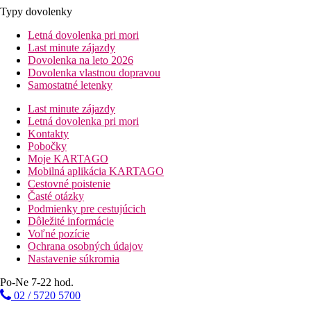
Typy dovolenky
Letná dovolenka pri mori
Last minute zájazdy
Dovolenka na leto 2026
Dovolenka vlastnou dopravou
Samostatné letenky
Last minute zájazdy
Letná dovolenka pri mori
Kontakty
Pobočky
Moje KARTAGO
Mobilná aplikácia KARTAGO
Cestovné poistenie
Časté otázky
Podmienky pre cestujúcich
Dôležité informácie
Voľné pozície
Ochrana osobných údajov
Nastavenie súkromia
Po-Ne 7-22 hod.
02 / 5720 5700