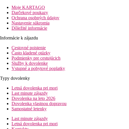
pozvoľnému prístupu do mora, kvalitnému zázemiu pre deti a
vybudovanému vodnému a tématickému parku Tortuga s
Moje KARTAGO
množstvom šmykľaviek je ideálnou voľbou pre rodiny s deťmi.
Darčekové poukazy
Vo svojom živle budú tiež milovníci vodných športov a
Ochrana osobných údajov
najrôznejších športových aktivít.
Nastavenie súkromia
Dôležité informácie
Vzdialenosť
pláže: pri pláži
Informácie k zájazdu
letisko: 80 km Izmir
Cestovné poistenie
centrá: 9 km Kusadasi
Často kladené otázky
nákupných možností: 1000 m
Podmienky pre cestujúcich
Popis izby
Služby k dovolenke
Vstupné a pobytové poplatky
Dvojlôžková izba
Typy dovolenky
individuálna klimatizácia
telefón
Letná dovolenka pri mori
LCD TV
Last minute zájazdy
vlastné sociálne zariadenie (kúpeľňa, sušič vlasov, WC)
Dovolenka na leto 2026
minibar (zadarmo, naplnený po prílete vodou, nealko
Dovolenka vlastnou dopravou
nápojmi a pivom. Voda je doplňovaná denne)
Samostatné letenky
Wi-Fi
Last minute zájazdy
trezor (zadarmo)
Letná dovolenka pri mori
balkón
Kontakty