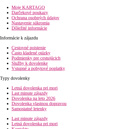
dovolenku.
Moje KARTAGO
Vzdialenosť
Darčekové poukazy
pláže: pri mori
Ochrana osobných údajov
letisko: 40 km Bodrum
Nastavenie súkromia
centrum: 900 m
Dôležité informácie
Popis izby
Informácie k zájazdu
Dvojlôžková izba, bez balkóna/terasy
kúpeľňa/WC (sušič vlasov)
Cestovné poistenie
klimatizácia
Často kladené otázky
telefón
Podmienky pre cestujúcich
TV/satelit.
Služby k dovolenke
minibar (naplnený)
Vstupné a pobytové poplatky
sada na prípravu čaju a kávy
Typy dovolenky
trezor (zdarma)
pantofle
Letná dovolenka pri mori
veľkosť izby 19 m2
Last minute zájazdy
Dovolenka na leto 2026
Ďalšie typy izieb
(ak nie je uvedené inak, všetky izby majú vyš
Dovolenka vlastnou dopravou
Samostatné letenky
Dvojlôžková izba:
balkón, výhľad na krajinu.
Dvojlôžková izba, výhľad na more:
balkón.
Last minute zájazdy
Dvojlôžková izba, apartmán, výhľad na more:
35m2, 1 spálňa
Letná dovolenka pri mori
VIP program: služby osobného dovolenkového asistenta, fľaša vína
Kontakty