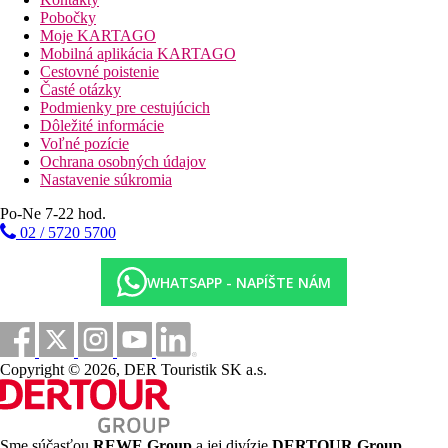
terasa, vírivka
Pobočky
Dvojlôžková izba, Laguna Deluxe, Výhľad na more, Swim-
Moje KARTAGO
up:
terasa s priamym vstupom do vyhrievaného bazéna, 60 m²
Mobilná aplikácia KARTAGO
Rodinná izba, Bočný výhľad na more:Dvojlôžková izba,
Cestovné poistenie
Club Indigo, terasa:
2 oddelené spálne, 65 m²
Časté otázky
Dvojlôžková izba, Club Indigo, terasa:
terasa s vaňou,
Podmienky pre cestujúcich
nachádza sa vo vnútri plážového klubu Indigo
-
celodenná
Dôležité informácie
hudba, tanečná tyč, zrkadlová stena, tanečné workshopy za
Voľné pozície
príplatok
Ochrana osobných údajov
Dvojlôžková izba, Standard, výhľad na more, terasa:
50 m²,
Nastavenie súkromia
terasa, vírivka
Po-Ne 7-22 hod.
02 / 5720 5700
Popis hotela
vstupná hala s recepciou
hlavná reštaurácia
WHATSAPP - NAPÍŠTE NÁM
5 à la carte reštaurácií ako súčasť all inclusive (3 ďalšie
reštaurácie za poplatok)
13 barov(čokoládový bar 24 hodín denne , bar na
plážovom móle, športový bar, bar na doplnenie vitamínov
ponúkajúci širokú škálu ovocných a zeleninových štiav)
Copyright © 2026, DER Touristik SK a.s.
bazény (ležadlá, slnečníky a osušky zdarma)
detský bazén
aquapark (6 toboganov)
2 vnútorné bazény
Sme súčasťou
REWE Group
a jej divízie
DERTOUR Group
,