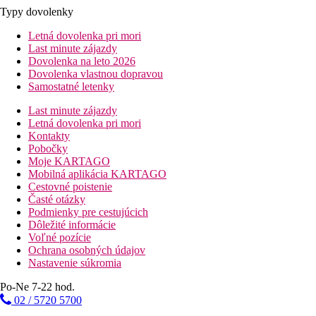
Typy dovolenky
Letná dovolenka pri mori
Last minute zájazdy
Dovolenka na leto 2026
Dovolenka vlastnou dopravou
Samostatné letenky
Last minute zájazdy
Letná dovolenka pri mori
Kontakty
Pobočky
Moje KARTAGO
Mobilná aplikácia KARTAGO
Cestovné poistenie
Časté otázky
Podmienky pre cestujúcich
Dôležité informácie
Voľné pozície
Ochrana osobných údajov
Nastavenie súkromia
Po-Ne 7-22 hod.
02 / 5720 5700