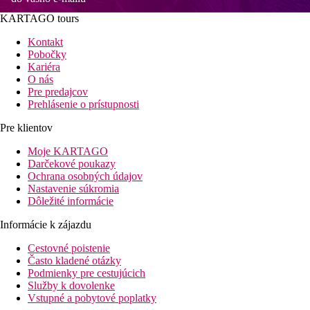
KARTAGO tours
Kontakt
Pobočky
Kariéra
O nás
Pre predajcov
Prehlásenie o prístupnosti
Pre klientov
Moje KARTAGO
Darčekové poukazy
Ochrana osobných údajov
Nastavenie súkromia
Dôležité informácie
Informácie k zájazdu
Cestovné poistenie
Často kladené otázky
Podmienky pre cestujúcich
Služby k dovolenke
Vstupné a pobytové poplatky