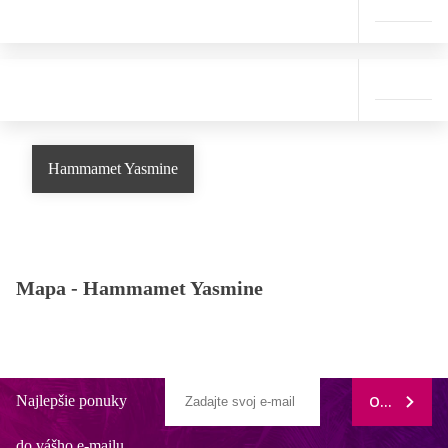
Hammamet Yasmine
Mapa -
Hammamet Yasmine
Najlepšie ponuky
ODOBERAŤ
do vášho e-mailu