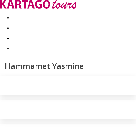
Last minute
Dovolenkové kluby
First minute - Leto 2026
Hammamet Yasmine