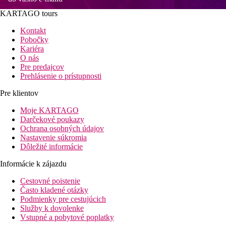
KARTAGO tours
Kontakt
Pobočky
Kariéra
O nás
Pre predajcov
Prehlásenie o prístupnosti
Pre klientov
Moje KARTAGO
Darčekové poukazy
Ochrana osobných údajov
Nastavenie súkromia
Dôležité informácie
Informácie k zájazdu
Cestovné poistenie
Často kladené otázky
Podmienky pre cestujúcich
Služby k dovolenke
Vstupné a pobytové poplatky