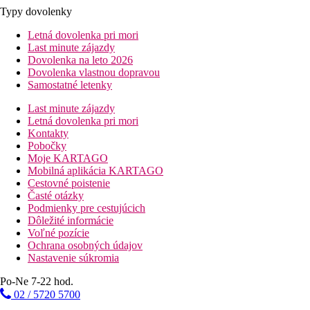
Typy dovolenky
Letná dovolenka pri mori
Last minute zájazdy
Dovolenka na leto 2026
Dovolenka vlastnou dopravou
Samostatné letenky
Last minute zájazdy
Letná dovolenka pri mori
Kontakty
Pobočky
Moje KARTAGO
Mobilná aplikácia KARTAGO
Cestovné poistenie
Časté otázky
Podmienky pre cestujúcich
Dôležité informácie
Voľné pozície
Ochrana osobných údajov
Nastavenie súkromia
Po-Ne 7-22 hod.
02 / 5720 5700