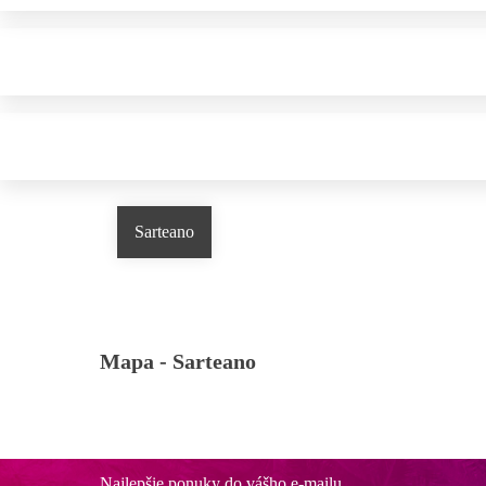
Sarteano
Mapa -
Sarteano
Najlepšie ponuky do vášho e-mailu