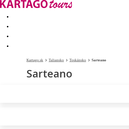
Last minute
Dovolenkové kluby
First minute - Leto 2026
Kartago.sk
Taliansko
Toskánsko
Sarteano
Sarteano