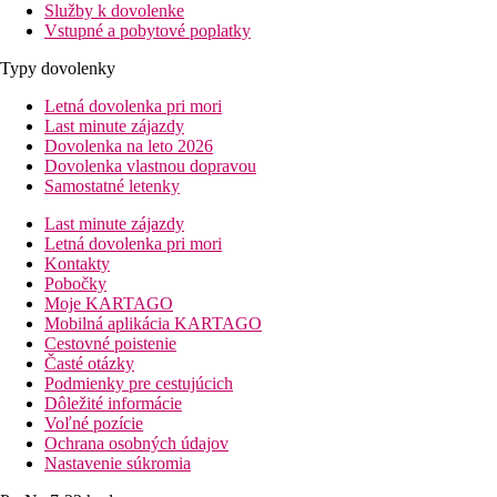
Služby k dovolenke
Vstupné a pobytové poplatky
Typy dovolenky
Letná dovolenka pri mori
Last minute zájazdy
Dovolenka na leto 2026
Dovolenka vlastnou dopravou
Samostatné letenky
Last minute zájazdy
Letná dovolenka pri mori
Kontakty
Pobočky
Moje KARTAGO
Mobilná aplikácia KARTAGO
Cestovné poistenie
Časté otázky
Podmienky pre cestujúcich
Dôležité informácie
Voľné pozície
Ochrana osobných údajov
Nastavenie súkromia