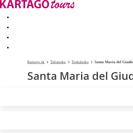
Last minute
Dovolenkové kluby
First minute - Leto 2026
Kartago.sk
Taliansko
Toskánsko
Santa Maria del Giudi
Santa Maria del Giu