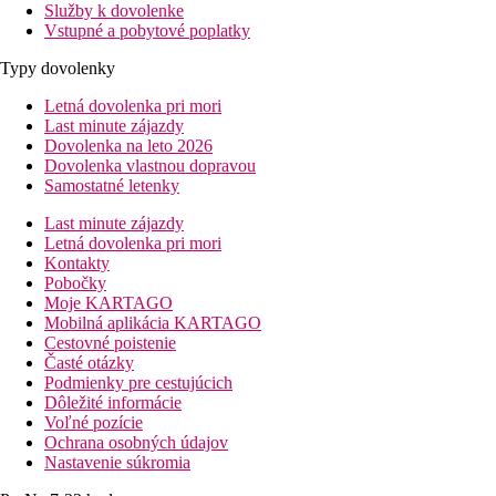
Služby k dovolenke
Vstupné a pobytové poplatky
Typy dovolenky
Letná dovolenka pri mori
Last minute zájazdy
Dovolenka na leto 2026
Dovolenka vlastnou dopravou
Samostatné letenky
Last minute zájazdy
Letná dovolenka pri mori
Kontakty
Pobočky
Moje KARTAGO
Mobilná aplikácia KARTAGO
Cestovné poistenie
Časté otázky
Podmienky pre cestujúcich
Dôležité informácie
Voľné pozície
Ochrana osobných údajov
Nastavenie súkromia