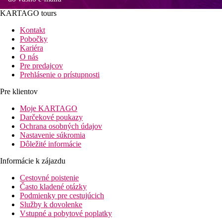
KARTAGO tours
Kontakt
Pobočky
Kariéra
O nás
Pre predajcov
Prehlásenie o prístupnosti
Pre klientov
Moje KARTAGO
Darčekové poukazy
Ochrana osobných údajov
Nastavenie súkromia
Dôležité informácie
Informácie k zájazdu
Cestovné poistenie
Často kladené otázky
Podmienky pre cestujúcich
Služby k dovolenke
Vstupné a pobytové poplatky