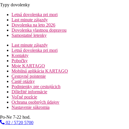
Typy dovolenky
Letná dovolenka pri mori
Last minute zájazdy
Dovolenka na leto 2026
Dovolenka vlastnou dopravou
Samostatné letenky
Last minute zájazdy
Letná dovolenka pri mori
Kontakty
Pobočky
Moje KARTAGO
Mobilná aplikácia KARTAGO
Cestovné poistenie
Časté otázky
Podmienky pre cestujúcich
Dôležité informácie
Voľné pozície
Ochrana osobných údajov
Nastavenie súkromia
Po-Ne 7-22 hod.
02 / 5720 5700