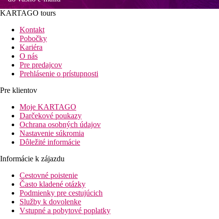
KARTAGO tours
Kontakt
Pobočky
Kariéra
O nás
Pre predajcov
Prehlásenie o prístupnosti
Pre klientov
Moje KARTAGO
Darčekové poukazy
Ochrana osobných údajov
Nastavenie súkromia
Dôležité informácie
Informácie k zájazdu
Cestovné poistenie
Často kladené otázky
Podmienky pre cestujúcich
Služby k dovolenke
Vstupné a pobytové poplatky