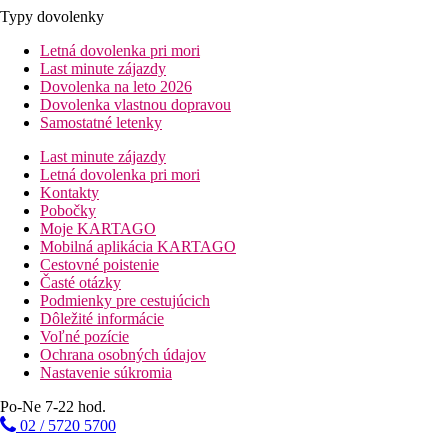
Typy dovolenky
Letná dovolenka pri mori
Last minute zájazdy
Dovolenka na leto 2026
Dovolenka vlastnou dopravou
Samostatné letenky
Last minute zájazdy
Letná dovolenka pri mori
Kontakty
Pobočky
Moje KARTAGO
Mobilná aplikácia KARTAGO
Cestovné poistenie
Časté otázky
Podmienky pre cestujúcich
Dôležité informácie
Voľné pozície
Ochrana osobných údajov
Nastavenie súkromia
Po-Ne 7-22 hod.
02 / 5720 5700