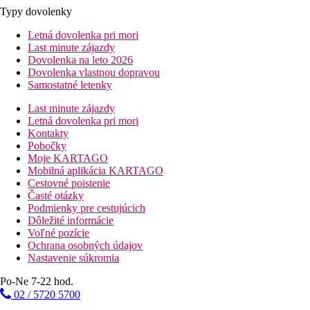
Typy dovolenky
Letná dovolenka pri mori
Last minute zájazdy
Dovolenka na leto 2026
Dovolenka vlastnou dopravou
Samostatné letenky
Last minute zájazdy
Letná dovolenka pri mori
Kontakty
Pobočky
Moje KARTAGO
Mobilná aplikácia KARTAGO
Cestovné poistenie
Časté otázky
Podmienky pre cestujúcich
Dôležité informácie
Voľné pozície
Ochrana osobných údajov
Nastavenie súkromia
Po-Ne 7-22 hod.
02 / 5720 5700