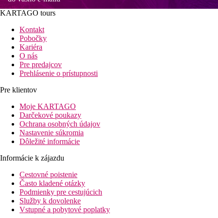
KARTAGO tours
Kontakt
Pobočky
Kariéra
O nás
Pre predajcov
Prehlásenie o prístupnosti
Pre klientov
Moje KARTAGO
Darčekové poukazy
Ochrana osobných údajov
Nastavenie súkromia
Dôležité informácie
Informácie k zájazdu
Cestovné poistenie
Často kladené otázky
Podmienky pre cestujúcich
Služby k dovolenke
Vstupné a pobytové poplatky