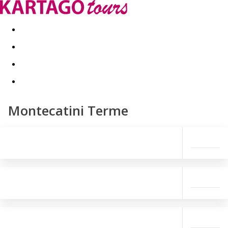
Last minute
Dovolenkové kluby
First minute - Leto 2026
Montecatini Terme