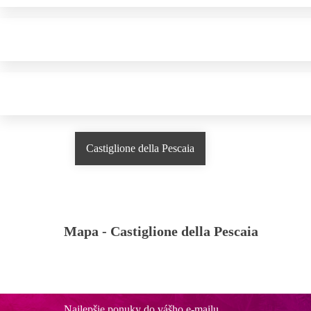
Castiglione della Pescaia
Mapa -
Castiglione della Pescaia
Najlepšie ponuky do vášho e-mailu