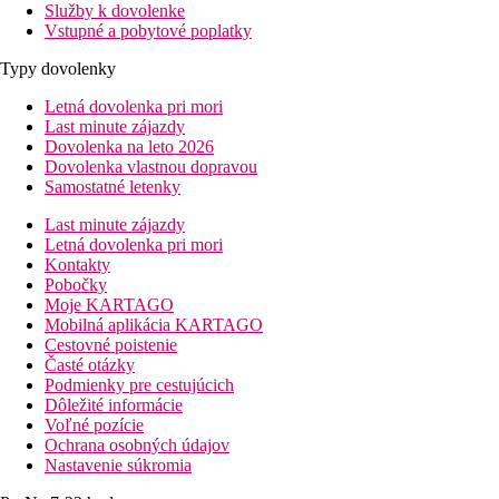
Služby k dovolenke
Vstupné a pobytové poplatky
Typy dovolenky
Letná dovolenka pri mori
Last minute zájazdy
Dovolenka na leto 2026
Dovolenka vlastnou dopravou
Samostatné letenky
Last minute zájazdy
Letná dovolenka pri mori
Kontakty
Pobočky
Moje KARTAGO
Mobilná aplikácia KARTAGO
Cestovné poistenie
Časté otázky
Podmienky pre cestujúcich
Dôležité informácie
Voľné pozície
Ochrana osobných údajov
Nastavenie súkromia