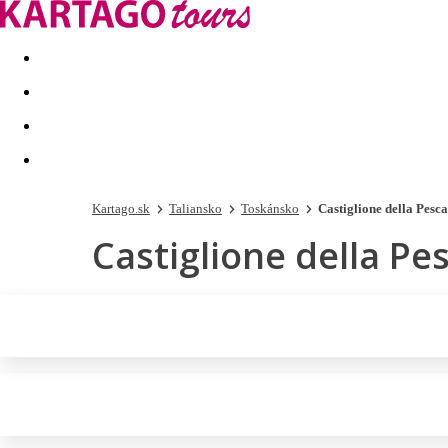
Last minute
Dovolenkové kluby
First minute - Leto 2026
Kartago.sk
Taliansko
Toskánsko
Castiglione della Pesca
Castiglione della Pe