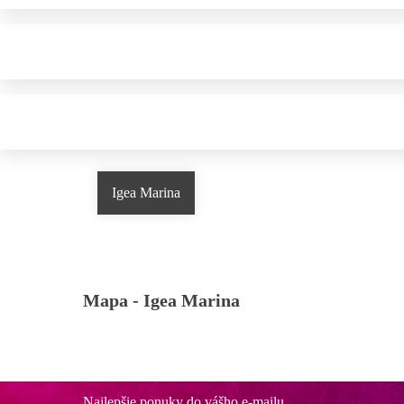
Igea Marina
Mapa -
Igea Marina
Najlepšie ponuky do vášho e-mailu