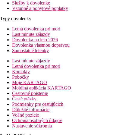
Služby k dovolenke
Vstupné a pobytové poplatky
Typy dovolenky
Letná dovolenka pri mori
Last minute zájazdy
Dovolenka na leto 2026
Dovolenka vlastnou dopravou
Samostatné letenky
Last minute zájazdy
Letná dovolenka pri mori
Kontakty
Pobočky
Moje KARTAGO
Mobilná aplikácia KARTAGO
Cestovné poistenie
Časté otázky
Podmienky pre cestujúcich
Dôležité informácie
Voľné pozície
Ochrana osobných údajov
Nastavenie súkromia