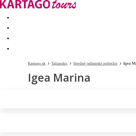
Last minute
Dovolenkové kluby
First minute - Leto 2026
Kartago.sk
Taliansko
Stredné jadranské pobrežie
Igea M
Igea Marina