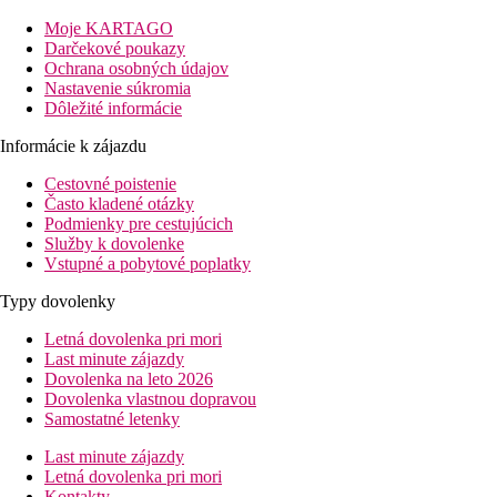
Tento 3-poschodový hotel má 46 izieb. V hoteli sa nachádza rece
(za poplatok) a zmenáreň. O blaho hostí sa starajú 2 reštaurácie
Moje KARTAGO
Darčekové poukazy
Stravovanie:
Ochrana osobných údajov
Raňajky formou bufetu.
Nastavenie súkromia
Dôležité informácie
Ďalšie informácie:
Využitie niektorých zariadení a aktivít môže byť spoplatnené na
Informácie k zájazdu
Express.
Cestovné poistenie
Šport/ voľný čas:
Často kladené otázky
Stráženie detí: babysitting (za poplatok).
Podmienky pre cestujúcich
Služby k dovolenke
Klasický Pokoj:
Vstupné a pobytové poplatky
Izby sú vybavené detskou postieľkou (za poplatok), internetom (
Typy dovolenky
Klasický Pokoj (Balkón Nebo Terasa):
Izby sú vybavené detskou postieľkou (za poplatok), balkónom al
Letná dovolenka pri mori
klimatizáciou.
Last minute zájazdy
Dovolenka na leto 2026
Jednolôžková Štandard Izba:
Dovolenka vlastnou dopravou
Izby sú vybavené internetom (zadarmo), trezorom (zadarmo) a sa
Samostatné letenky
Vzdialenosti
Last minute zájazdy
Letná dovolenka pri mori
Kontakty