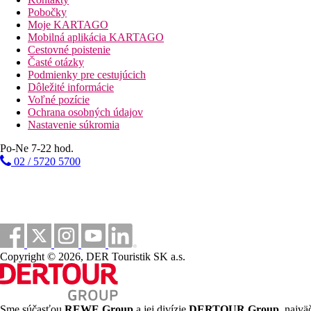
200 m
Pobočky
Autobusová stanica
Moje KARTAGO
Mobilná aplikácia KARTAGO
66,5 km
Cestovné poistenie
Vzdialenosť od najbližšieho letiska
Časté otázky
Podmienky pre cestujúcich
50 m
Dôležité informácie
Vzdialenosť k pláži
Voľné pozície
Ochrana osobných údajov
Pláž
Nastavenie súkromia
Po-Ne 7-22 hod.
Ležadlá a slnečníky pri bazéne zadarmo
02 / 5720 5700
Plážová dovolenka
Fotogaléria
Copyright © 2026, DER Touristik SK a.s.
Sme súčasťou
REWE Group
a jej divízie
DERTOUR Group
, najvä