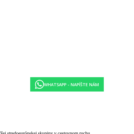
WHATSAPP - NAPÍŠTE NÁM
čšej stredoeurópskej skupiny v cestovnom ruchu.