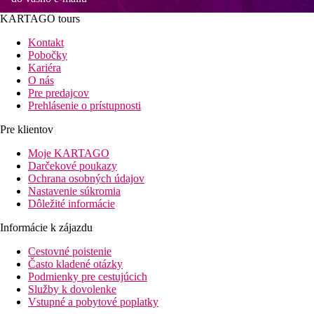
KARTAGO tours
Kontakt
Pobočky
Kariéra
O nás
Pre predajcov
Prehlásenie o prístupnosti
Pre klientov
Moje KARTAGO
Darčekové poukazy
Ochrana osobných údajov
Nastavenie súkromia
Dôležité informácie
Informácie k zájazdu
Cestovné poistenie
Často kladené otázky
Podmienky pre cestujúcich
Služby k dovolenke
Vstupné a pobytové poplatky