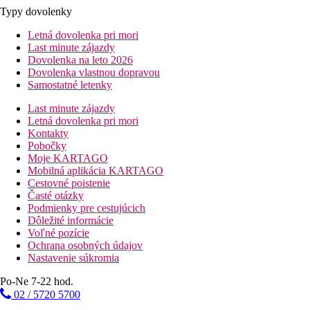
Typy dovolenky
Letná dovolenka pri mori
Last minute zájazdy
Dovolenka na leto 2026
Dovolenka vlastnou dopravou
Samostatné letenky
Last minute zájazdy
Letná dovolenka pri mori
Kontakty
Pobočky
Moje KARTAGO
Mobilná aplikácia KARTAGO
Cestovné poistenie
Časté otázky
Podmienky pre cestujúcich
Dôležité informácie
Voľné pozície
Ochrana osobných údajov
Nastavenie súkromia
Po-Ne 7-22 hod.
02 / 5720 5700