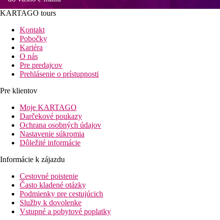
KARTAGO tours
Kontakt
Pobočky
Kariéra
O nás
Pre predajcov
Prehlásenie o prístupnosti
Pre klientov
Moje KARTAGO
Darčekové poukazy
Ochrana osobných údajov
Nastavenie súkromia
Dôležité informácie
Informácie k zájazdu
Cestovné poistenie
Často kladené otázky
Podmienky pre cestujúcich
Služby k dovolenke
Vstupné a pobytové poplatky