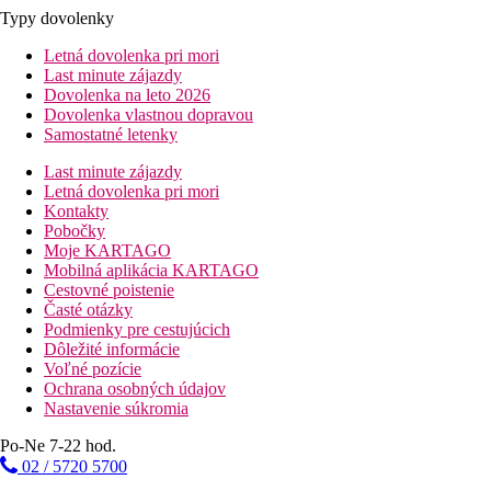
Typy dovolenky
Letná dovolenka pri mori
Last minute zájazdy
Dovolenka na leto 2026
Dovolenka vlastnou dopravou
Samostatné letenky
Last minute zájazdy
Letná dovolenka pri mori
Kontakty
Pobočky
Moje KARTAGO
Mobilná aplikácia KARTAGO
Cestovné poistenie
Časté otázky
Podmienky pre cestujúcich
Dôležité informácie
Voľné pozície
Ochrana osobných údajov
Nastavenie súkromia
Po-Ne 7-22 hod.
02 / 5720 5700