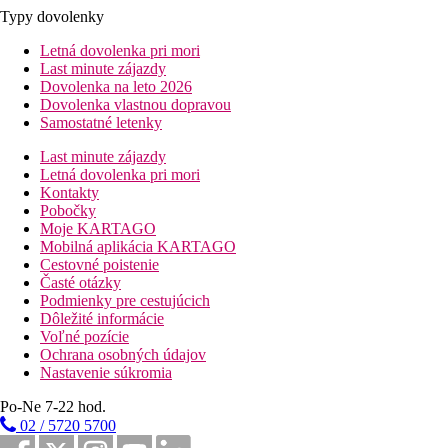
Typy dovolenky
Letná dovolenka pri mori
Last minute zájazdy
Dovolenka na leto 2026
Dovolenka vlastnou dopravou
Samostatné letenky
Last minute zájazdy
Letná dovolenka pri mori
Kontakty
Pobočky
Moje KARTAGO
Mobilná aplikácia KARTAGO
Cestovné poistenie
Časté otázky
Podmienky pre cestujúcich
Dôležité informácie
Voľné pozície
Ochrana osobných údajov
Nastavenie súkromia
Po-Ne 7-22 hod.
02 / 5720 5700