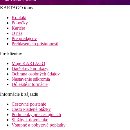
KARTAGO tours
Kontakt
Pobočky
Kariéra
O nás
Pre predajcov
Prehlásenie o prístupnosti
Pre klientov
Moje KARTAGO
Darčekové poukazy
Ochrana osobných údajov
Nastavenie súkromia
Dôležité informácie
Informácie k zájazdu
Cestovné poistenie
Často kladené otázky
Podmienky pre cestujúcich
Služby k dovolenke
Vstupné a pobytové poplatky