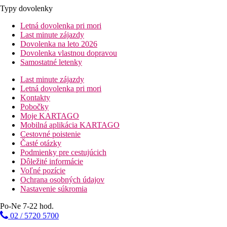
Typy dovolenky
Letná dovolenka pri mori
Last minute zájazdy
Dovolenka na leto 2026
Dovolenka vlastnou dopravou
Samostatné letenky
Last minute zájazdy
Letná dovolenka pri mori
Kontakty
Pobočky
Moje KARTAGO
Mobilná aplikácia KARTAGO
Cestovné poistenie
Časté otázky
Podmienky pre cestujúcich
Dôležité informácie
Voľné pozície
Ochrana osobných údajov
Nastavenie súkromia
Po-Ne 7-22 hod.
02 / 5720 5700