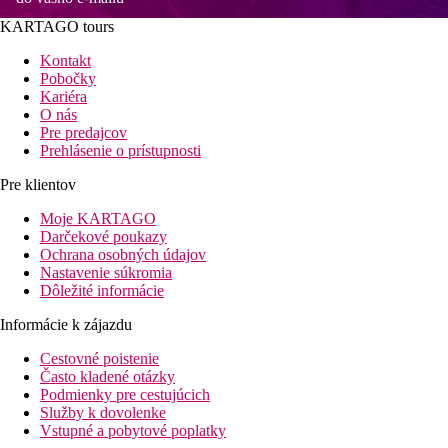
KARTAGO tours
Kontakt
Pobočky
Kariéra
O nás
Pre predajcov
Prehlásenie o prístupnosti
Pre klientov
Moje KARTAGO
Darčekové poukazy
Ochrana osobných údajov
Nastavenie súkromia
Dôležité informácie
Informácie k zájazdu
Cestovné poistenie
Často kladené otázky
Podmienky pre cestujúcich
Služby k dovolenke
Vstupné a pobytové poplatky