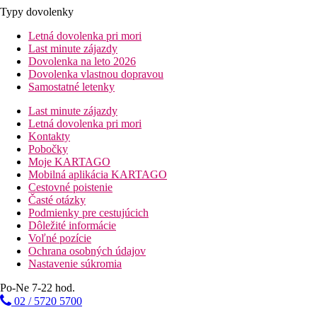
Typy dovolenky
Letná dovolenka pri mori
Last minute zájazdy
Dovolenka na leto 2026
Dovolenka vlastnou dopravou
Samostatné letenky
Last minute zájazdy
Letná dovolenka pri mori
Kontakty
Pobočky
Moje KARTAGO
Mobilná aplikácia KARTAGO
Cestovné poistenie
Časté otázky
Podmienky pre cestujúcich
Dôležité informácie
Voľné pozície
Ochrana osobných údajov
Nastavenie súkromia
Po-Ne 7-22 hod.
02 / 5720 5700