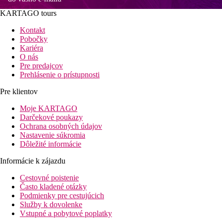
KARTAGO tours
Kontakt
Pobočky
Kariéra
O nás
Pre predajcov
Prehlásenie o prístupnosti
Pre klientov
Moje KARTAGO
Darčekové poukazy
Ochrana osobných údajov
Nastavenie súkromia
Dôležité informácie
Informácie k zájazdu
Cestovné poistenie
Často kladené otázky
Podmienky pre cestujúcich
Služby k dovolenke
Vstupné a pobytové poplatky