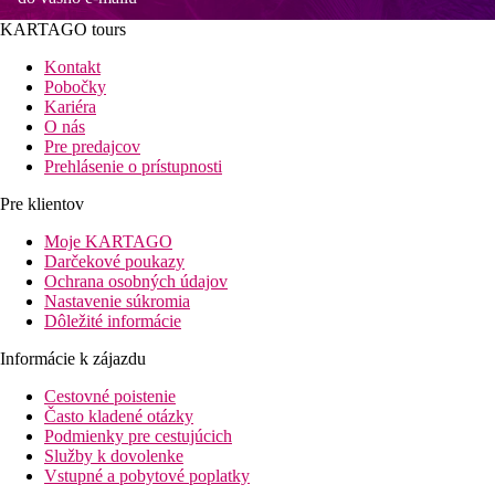
KARTAGO tours
Kontakt
Pobočky
Kariéra
O nás
Pre predajcov
Prehlásenie o prístupnosti
Pre klientov
Moje KARTAGO
Darčekové poukazy
Ochrana osobných údajov
Nastavenie súkromia
Dôležité informácie
Informácie k zájazdu
Cestovné poistenie
Často kladené otázky
Podmienky pre cestujúcich
Služby k dovolenke
Vstupné a pobytové poplatky