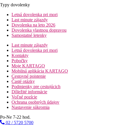
Typy dovolenky
Letná dovolenka pri mori
Last minute zájazdy
Dovolenka na leto 2026
Dovolenka vlastnou dopravou
Samostatné letenky
Last minute zájazdy
Letná dovolenka pri mori
Kontakty
Pobočky
Moje KARTAGO
Mobilná aplikácia KARTAGO
Cestovné poistenie
Časté otázky
Podmienky pre cestujúcich
Dôležité informácie
Voľné pozície
Ochrana osobných údajov
Nastavenie súkromia
Po-Ne 7-22 hod.
02 / 5720 5700