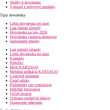
Služby k dovolenke
Vstupné a pobytové poplatky
Typy dovolenky
Letná dovolenka pri mori
Last minute zájazdy
Dovolenka na leto 2026
Dovolenka vlastnou dopravou
Samostatné letenky
Last minute zájazdy
Letná dovolenka pri mori
Kontakty
Pobočky
Moje KARTAGO
Mobilná aplikácia KARTAGO
Cestovné poistenie
Časté otázky
Podmienky pre cestujúcich
Dôležité informácie
Voľné pozície
Ochrana osobných údajov
Nastavenie súkromia