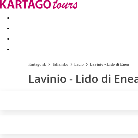
Last minute
Dovolenkové kluby
First minute - Leto 2026
Kartago.sk
Taliansko
Lacio
Lavinio - Lido di Enea
Lavinio - Lido di Ene