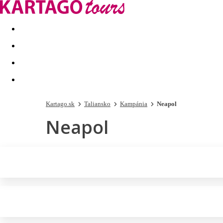
Last minute
Dovolenkové kluby
First minute - Leto 2026
Kartago.sk
Taliansko
Kampánia
Neapol
Neapol