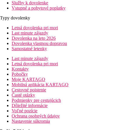
Služby k dovolenke
Vstupné a pobytové poplatky
Typy dovolenky
Letná dovolenka pri mori
Last minute zájazdy
Dovolenka na leto 2026
Dovolenka vlastnou dopravou
Samostatné letenky
Last minute zájazdy
Letná dovolenka pri mori
Kontakty
Pobočky
Moje KARTAGO
Mobilná aplikácia KARTAGO
Cestovné poistenie
Časté otázky
Podmienky pre cestujúcich
Dôležité informácie
Voľné pozície
Ochrana osobných údajov
Nastavenie súkromia