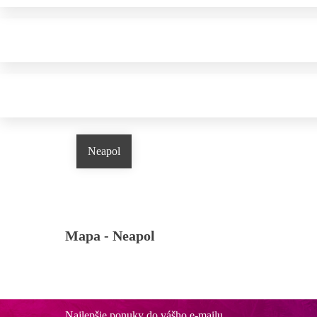
Neapol
Mapa -
Neapol
Najlepšie ponuky do vášho e-mailu