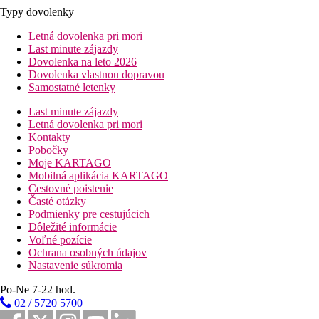
Typy dovolenky
Letná dovolenka pri mori
Last minute zájazdy
Dovolenka na leto 2026
Dovolenka vlastnou dopravou
Samostatné letenky
Last minute zájazdy
Letná dovolenka pri mori
Kontakty
Pobočky
Moje KARTAGO
Mobilná aplikácia KARTAGO
Cestovné poistenie
Časté otázky
Podmienky pre cestujúcich
Dôležité informácie
Voľné pozície
Ochrana osobných údajov
Nastavenie súkromia
Po-Ne 7-22 hod.
02 / 5720 5700