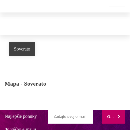
Soverato
Mapa -
Soverato
Najlepšie ponuky
ODOBERAŤ
do vášho e-mailu