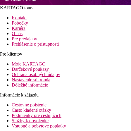
KARTAGO tours
Kontakt
Pobočky
Kariéra
O nás
Pre predajcov
Prehlásenie o prístupnosti
Pre klientov
Moje KARTAGO
Darčekové poukazy
Ochrana osobných údajov
Nastavenie súkromia
Dôležité informácie
Informácie k zájazdu
Cestovné poistenie
Často kladené otázky
Podmienky pre cestujúcich
Služby k dovolenke
Vstupné a pobytové poplatky