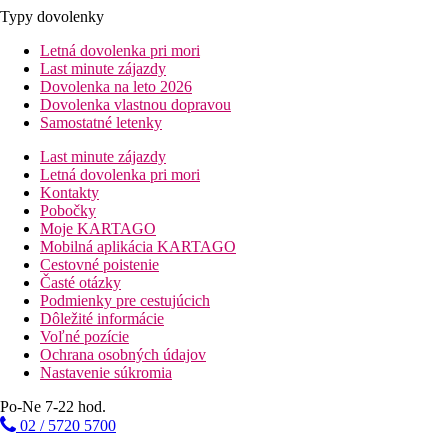
Typy dovolenky
Letná dovolenka pri mori
Last minute zájazdy
Dovolenka na leto 2026
Dovolenka vlastnou dopravou
Samostatné letenky
Last minute zájazdy
Letná dovolenka pri mori
Kontakty
Pobočky
Moje KARTAGO
Mobilná aplikácia KARTAGO
Cestovné poistenie
Časté otázky
Podmienky pre cestujúcich
Dôležité informácie
Voľné pozície
Ochrana osobných údajov
Nastavenie súkromia
Po-Ne 7-22 hod.
02 / 5720 5700