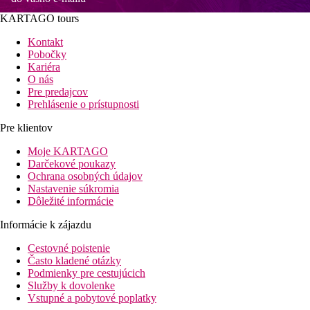
KARTAGO tours
Kontakt
Pobočky
Kariéra
O nás
Pre predajcov
Prehlásenie o prístupnosti
Pre klientov
Moje KARTAGO
Darčekové poukazy
Ochrana osobných údajov
Nastavenie súkromia
Dôležité informácie
Informácie k zájazdu
Cestovné poistenie
Často kladené otázky
Podmienky pre cestujúcich
Služby k dovolenke
Vstupné a pobytové poplatky