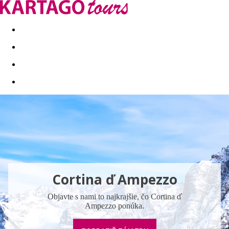
Last minute
Dovolenkové kluby
First minute - Leto 2026
Cortina ď Ampezzo
Objavte s nami to najkrajšie, čo Cortina ď
Ampezzo ponúka.