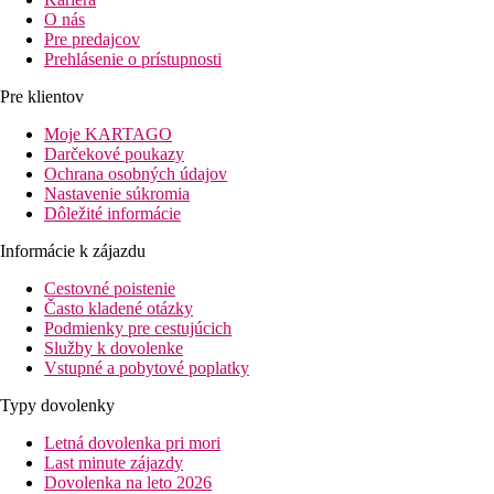
O nás
Pre predajcov
Prehlásenie o prístupnosti
Pre klientov
Moje KARTAGO
Darčekové poukazy
Ochrana osobných údajov
Nastavenie súkromia
Dôležité informácie
Informácie k zájazdu
Cestovné poistenie
Často kladené otázky
Podmienky pre cestujúcich
Služby k dovolenke
Vstupné a pobytové poplatky
Typy dovolenky
Letná dovolenka pri mori
Last minute zájazdy
Dovolenka na leto 2026