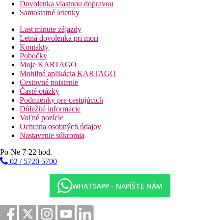
Dovolenka vlastnou dopravou
Samostatné letenky
Last minute zájazdy
Letná dovolenka pri mori
Kontakty
Pobočky
Moje KARTAGO
Mobilná aplikácia KARTAGO
Cestovné poistenie
Časté otázky
Podmienky pre cestujúcich
Dôležité informácie
Voľné pozície
Ochrana osobných údajov
Nastavenie súkromia
Po-Ne 7-22 hod.
02 / 5720 5700
WHATSAPP - NAPÍŠTE NÁM