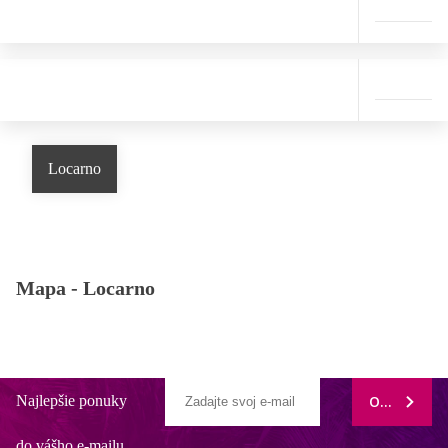
Locarno
Mapa -
Locarno
Najlepšie ponuky
ODOBERAŤ
do vášho e-mailu