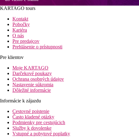
KARTAGO tours
Kontakt
Pobočky
Kariéra
O nás
Pre predajcov
Prehlásenie o prístupnosti
Pre klientov
Moje KARTAGO
Darčekové poukazy
Ochrana osobných údajov
Nastavenie súkromia
Dôležité informácie
Informácie k zájazdu
Cestovné poistenie
Často kladené otázky
Podmienky pre cestujúcich
Služby k dovolenke
Vstupné a pobytové poplatky