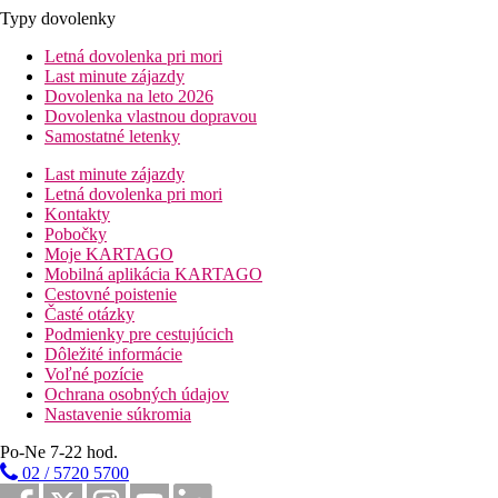
Typy dovolenky
Letná dovolenka pri mori
Last minute zájazdy
Dovolenka na leto 2026
Dovolenka vlastnou dopravou
Samostatné letenky
Last minute zájazdy
Letná dovolenka pri mori
Kontakty
Pobočky
Moje KARTAGO
Mobilná aplikácia KARTAGO
Cestovné poistenie
Časté otázky
Podmienky pre cestujúcich
Dôležité informácie
Voľné pozície
Ochrana osobných údajov
Nastavenie súkromia
Po-Ne 7-22 hod.
02 / 5720 5700