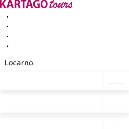
Last minute
Dovolenkové kluby
First minute - Leto 2026
Locarno