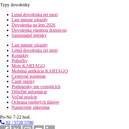
Typy dovolenky
Letná dovolenka pri mori
Last minute zájazdy
Dovolenka na leto 2026
Dovolenka vlastnou dopravou
Samostatné letenky
Last minute zájazdy
Letná dovolenka pri mori
Kontakty
Pobočky
Moje KARTAGO
Mobilná aplikácia KARTAGO
Cestovné poistenie
Časté otázky
Podmienky pre cestujúcich
Dôležité informácie
Voľné pozície
Ochrana osobných údajov
Nastavenie súkromia
Po-Ne 7-22 hod.
02 / 5720 5700