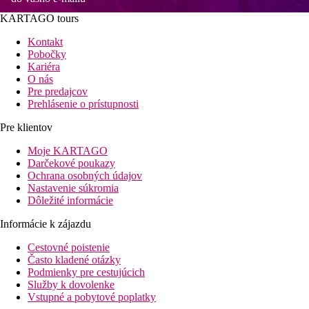
KARTAGO tours
Kontakt
Pobočky
Kariéra
O nás
Pre predajcov
Prehlásenie o prístupnosti
Pre klientov
Moje KARTAGO
Darčekové poukazy
Ochrana osobných údajov
Nastavenie súkromia
Dôležité informácie
Informácie k zájazdu
Cestovné poistenie
Často kladené otázky
Podmienky pre cestujúcich
Služby k dovolenke
Vstupné a pobytové poplatky