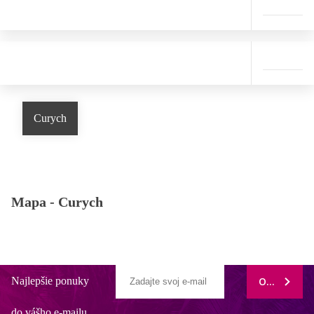
Curych
Mapa -
Curych
Najlepšie ponuky
ODOBERAŤ
do vášho e-mailu