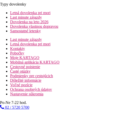
Typy dovolenky
Letná dovolenka pri mori
Last minute zájazdy
Dovolenka na leto 2026
Dovolenka vlastnou dopravou
Samostatné letenky
Last minute zájazdy
Letná dovolenka pri mori
Kontakty
Pobočky
Moje KARTAGO
Mobilná aplikácia KARTAGO
Cestovné poistenie
Časté otázky
Podmienky pre cestujúcich
Dôležité informácie
Voľné pozície
Ochrana osobných údajov
Nastavenie súkromia
Po-Ne 7-22 hod.
02 / 5720 5700