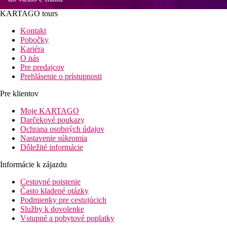
KARTAGO tours
Kontakt
Pobočky
Kariéra
O nás
Pre predajcov
Prehlásenie o prístupnosti
Pre klientov
Moje KARTAGO
Darčekové poukazy
Ochrana osobných údajov
Nastavenie súkromia
Dôležité informácie
Informácie k zájazdu
Cestovné poistenie
Často kladené otázky
Podmienky pre cestujúcich
Služby k dovolenke
Vstupné a pobytové poplatky