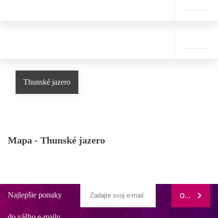
Thunské jazero
Mapa -
Thunské jazero
Najlepšie ponuky
ODOBERAŤ
do vášho e-mailu