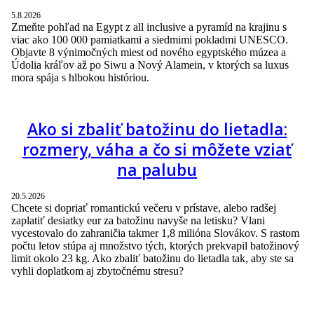
5.8.2026
Zmeňte pohľad na Egypt z all inclusive a pyramíd na krajinu s
viac ako 100 000 pamiatkami a siedmimi pokladmi UNESCO.
Objavte 8 výnimočných miest od nového egyptského múzea a
Údolia kráľov až po Siwu a Nový Alamein, v ktorých sa luxus
mora spája s hlbokou históriou.
Ako si zbaliť batožinu do lietadla:
rozmery, váha a čo si môžete vziať
na palubu
20.5.2026
Chcete si dopriať romantickú večeru v prístave, alebo radšej
zaplatiť desiatky eur za batožinu navyše na letisku? Vlani
vycestovalo do zahraničia takmer 1,8 milióna Slovákov. S rastom
počtu letov stúpa aj množstvo tých, ktorých prekvapil batožinový
limit okolo 23 kg. Ako zbaliť batožinu do lietadla tak, aby ste sa
vyhli doplatkom aj zbytočnému stresu?