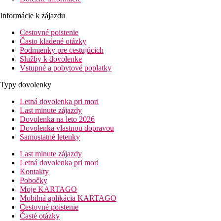
Informácie k zájazdu
Cestovné poistenie
Často kladené otázky
Podmienky pre cestujúcich
Služby k dovolenke
Vstupné a pobytové poplatky
Typy dovolenky
Letná dovolenka pri mori
Last minute zájazdy
Dovolenka na leto 2026
Dovolenka vlastnou dopravou
Samostatné letenky
Last minute zájazdy
Letná dovolenka pri mori
Kontakty
Pobočky
Moje KARTAGO
Mobilná aplikácia KARTAGO
Cestovné poistenie
Časté otázky