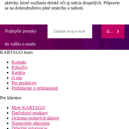
aktivity, ktoré rozžiaria detské oči aj srdcia dospelých. Pripravte
sa na dobrodružstvo plné smiechu a radosti.
Najlepšie ponuky
ODOBERAŤ
do vášho e-mailu
KARTAGO tours
Kontakt
Pobočky
Kariéra
O nás
Pre predajcov
Prehlásenie o prístupnosti
Pre klientov
Moje KARTAGO
Darčekové poukazy
Ochrana osobných údajov
Nastavenie súkromia
Dôležité informácie