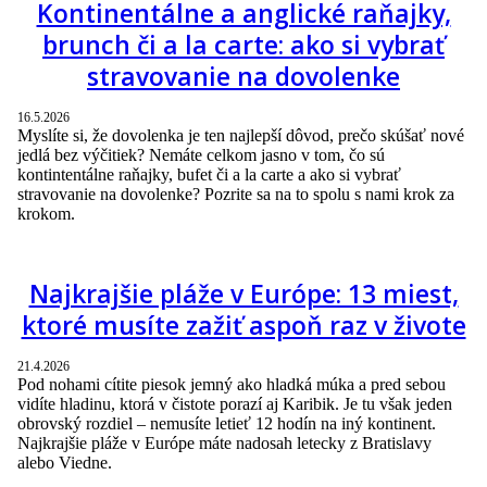
Kontinentálne a anglické raňajky,
brunch či a la carte: ako si vybrať
stravovanie na dovolenke
16.5.2026
Myslíte si, že dovolenka je ten najlepší dôvod, prečo skúšať nové
jedlá bez výčitiek? Nemáte celkom jasno v tom, čo sú
kontintentálne raňajky, bufet či a la carte a ako si vybrať
stravovanie na dovolenke? Pozrite sa na to spolu s nami krok za
krokom.
Najkrajšie pláže v Európe: 13 miest,
ktoré musíte zažiť aspoň raz v živote
21.4.2026
Pod nohami cítite piesok jemný ako hladká múka a pred sebou
vidíte hladinu, ktorá v čistote porazí aj Karibik. Je tu však jeden
obrovský rozdiel – nemusíte letieť 12 hodín na iný kontinent.
Najkrajšie pláže v Európe máte nadosah letecky z Bratislavy
alebo Viedne.