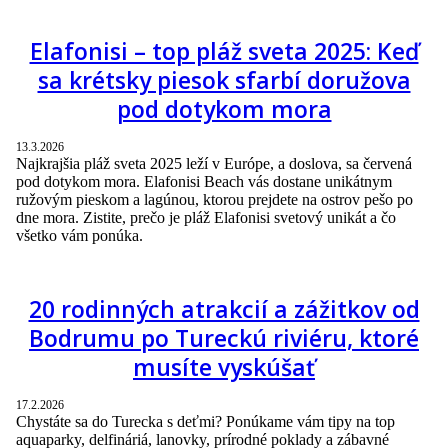
Elafonisi – top pláž sveta 2025: Keď
sa krétsky piesok sfarbí doružova
pod dotykom mora
13.3.2026
Najkrajšia pláž sveta 2025 leží v Európe, a doslova, sa červená
pod dotykom mora. Elafonisi Beach vás dostane unikátnym
ružovým pieskom a lagúnou, ktorou prejdete na ostrov pešo po
dne mora. Zistite, prečo je pláž Elafonisi svetový unikát a čo
všetko vám ponúka.
20 rodinných atrakcií a zážitkov od
Bodrumu po Tureckú riviéru, ktoré
musíte vyskúšať
17.2.2026
Chystáte sa do Turecka s deťmi? Ponúkame vám tipy na top
aquaparky, delfináriá, lanovky, prírodné poklady a zábavné