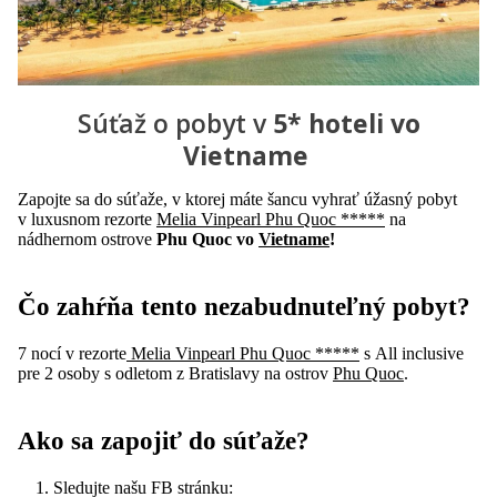
Súťaž o pobyt v
5* hoteli vo
Vietname
Zapojte sa do súťaže, v ktorej máte šancu vyhrať úžasný pobyt
v luxusnom rezorte
Melia Vinpearl Phu Quoc *****
na
nádhernom ostrove
Phu Quoc vo
Vietname
!
Čo zahŕňa tento nezabudnuteľný pobyt?
7 nocí v rezorte
Melia Vinpearl Phu Quoc *****
s All inclusive
pre 2 osoby s odletom z Bratislavy na ostrov
Phu Quoc
.
Ako sa zapojiť do súťaže?
Sledujte našu FB stránku: