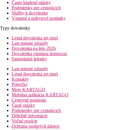
Často kladené otázky
Podmienky pre cestujúcich
Služby k dovolenke
Vstupné a pobytové poplatky
Typy dovolenky
Letná dovolenka pri mori
Last minute zájazdy
Dovolenka na leto 2026
Dovolenka vlastnou dopravou
Samostatné letenky
Last minute zájazdy
Letná dovolenka pri mori
Kontakty
Pobočky
Moje KARTAGO
Mobilná aplikácia KARTAGO
Cestovné poistenie
Časté otázky
Podmienky pre cestujúcich
Dôležité informácie
Voľné pozície
Ochrana osobných údajov