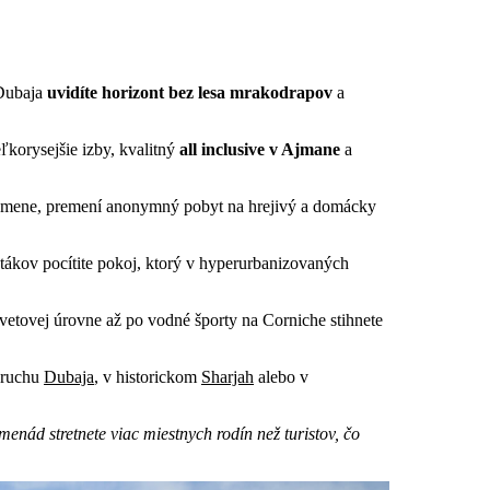
 Dubaja
uvidíte horizont bez lesa
mrakodrapov
a
korysejšie izby, kvalitný
all inclusive v Ajmane
a
po mene, premení anonymný pobyt na hrejivý a domácky
tákov pocítite pokoj, ktorý v hyperurbanizovaných
svetovej úrovne až po vodné športy na Corniche stihnete
v ruchu
Dubaja
, v historickom
Sharjah
alebo v
ád stretnete viac miestnych rodín než turistov, čo