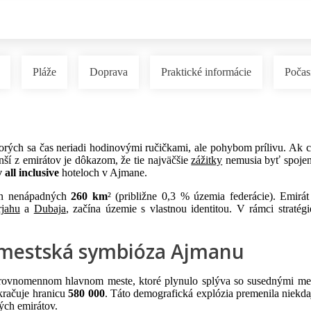
Pláže
Doprava
Praktické informácie
Počas
orých sa čas neriadi hodinovými ručičkami, ale pohybom prílivu. Ak c
nší z emirátov je dôkazom, že tie najväčšie
zážitky
nemusia byť spojen
all inclusive
hoteloch v Ajmane.
n nenápadných
260 km
² (približne 0,3 % územia federácie). Emir
rjahu
a
Dubaja
, začína územie s vlastnou identitou. V rámci stratég
 mestská symbióza Ajmanu
rovnomennom hlavnom meste, ktoré plynulo splýva so susednými metr
ekračuje hranicu
580 000
. Táto demografická explózia premenila niekda
ných emirátov.