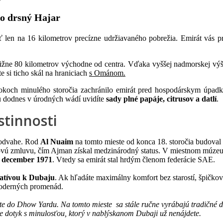
po drsný Hajar
 len na 16 kilometrov precízne udržiavaného pobrežia. Emirát vás 
ližne 80 kilometrov východne od centra. Vďaka vyššej nadmorskej výšk
te si ticho skál na hraniciach
s Ománom.
rokoch minulého storočia zachránilo emirát pred hospodárskym úpa
u dodnes v úrodných wádí uvidíte
sady plné papáje, citrusov a datlí
.
stinnosti
a odvahe. Rod
Al Nuaim
na tomto mieste od konca 18. storočia budoval
ovú zmluvu, čím Ajman získal medzinárodný status. V miestnom múzeu, 
. december 1971
. Vtedy sa emirát stal hrdým členom federácie SAE.
natívou k Dubaju
. Ak hľadáte maximálny komfort bez starostí, špičkov
moderných promenád.
te do Dhow Yardu. Na tomto mieste sa stále ručne vyrábajú tradičné d
je dotyk s minulosťou, ktorý v nablýskanom Dubaji už nenájdete.