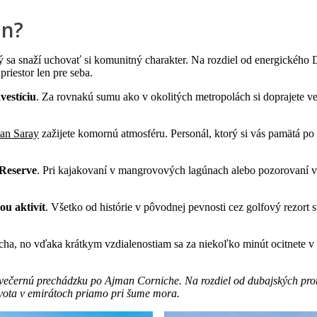
an?
rý sa snaží uchovať si komunitný charakter. Na rozdiel od energického
priestor len pre seba.
vestíciu
. Za rovnakú sumu ako v okolitých metropolách si doprajete veľ
an Saray
zažijete komornú atmosféru. Personál, ktorý si vás pamätá 
Reserve
. Pri kajakovaní v mangrovových lagúnach alebo pozorovaní v
ou aktivít
. Všetko od histórie v pôvodnej pevnosti cez golfový rezort 
ticha, no vďaka krátkym vzdialenostiam sa za niekoľko minút ocitnete 
ečernú prechádzku po Ajman Corniche. Na rozdiel od dubajských promen
vota v emirátoch priamo pri šume mora.