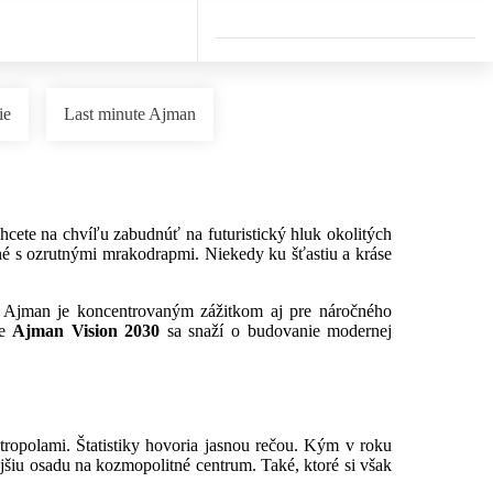
ie
Last minute Ajman
hcete na chvíľu zabudnúť na futuristický hluk okolitých
é s ozrutnými mrakodrapmi. Niekedy ku šťastiu a kráse
át Ajman je koncentrovaným zážitkom aj pre náročného
ie
Ajman Vision 2030
sa snaží o budovanie modernej
opolami. Štatistiky hovoria jasnou rečou. Kým v roku
jšiu osadu na kozmopolitné centrum. Také, ktoré si však