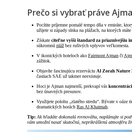
Prečo si vybrať práve Ajm
Pocítite príjemne pomalé tempo dňa v emiráte, kto
užijete si západy slnka na plážach, na ktorých máte 
Získate
citeľne vyšší štandard za priaznivejšiu in
súkromnú
pláž
bez rušivých vplyvov veľkomesta.
V ikonických hoteloch ako
Fairmont Ajman
či
Ajm
zážitok.
Objavíte fascinujúcu rezerváciu
Al Zorah Nature 
častiach SAE už takmer neexistuje.
Hoci je Ajman najmenší, prekvapí vás
koncentráci
bez únavných presunov.
Využijete polohu „zlatého stredu“. Bývate v oáze 
dramatických horách
Ras Al Khaimah
.
Tip:
Ak hľadáte dokonalú rovnováhu, naplánujte si podv
vám umožní nasať skutočnú, neprikrášlenú atmosféru ži