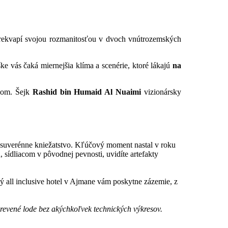
prekvapí svojou rozmanitosťou v dvoch vnútrozemských
e vás čaká miernejšia klíma a scenérie, ktoré lákajú
na
dkom. Šejk
Rashid bin Humaid Al Nuaimi
vizionársky
 suverénne kniežatstvo. Kľúčový moment nastal v roku
sídliacom v pôvodnej pevnosti, uvidíte artefakty
ý all inclusive hotel v Ajmane vám poskytne zázemie, z
revené lode bez akýchkoľvek technických výkresov.