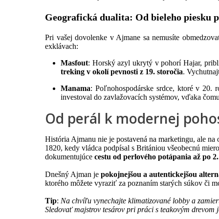
Geografická dualita: Od bieleho piesku 
Pri vašej dovolenke v Ajmane sa nemusíte obmedzovať
exklávach:
Masfout
: Horský azyl ukrytý v pohorí Hajar, prib
treking v okolí pevnosti z 19. storočia
. Vychutnaj
Manama
: Poľnohospodárske srdce, ktoré v 20. 
investoval do zavlažovacích systémov, vďaka čom
Od perál k modernej poho
História Ajmanu nie je postavená na marketingu, ale n
1820, kedy vládca podpísal s Britániou všeobecnú mier
dokumentujúce
cestu od perlového potápania až po 2
Dnešný Ajman je
pokojnejšou a autentickejšou alter
ktorého môžete vyraziť za poznaním starých súkov či 
Tip
:
Na chvíľu vynechajte klimatizované lobby a zamier
Sledovať majstrov tesárov pri práci s teakovým drevom 