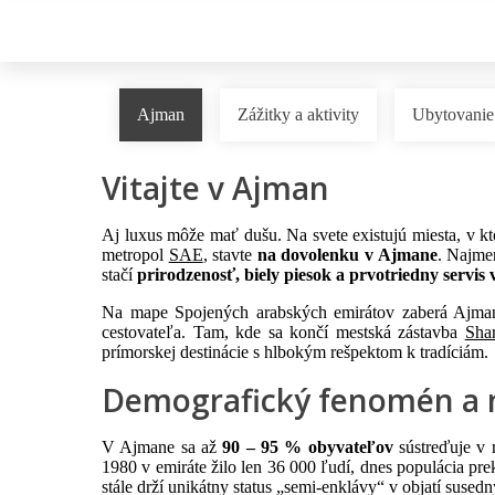
Ajman
Zážitky a aktivity
Ubytovanie
Vitajte v Ajman
Aj luxus môže mať dušu. Na svete existujú miesta, v kt
metropol
SAE
, stavte
na dovolenku v Ajmane
. Najme
stačí
prirodzenosť, biely piesok a prvotriedny servis v 
Na mape Spojených arabských emirátov zaberá Ajma
cestovateľa. Tam, kde sa končí mestská zástavba
Sha
prímorskej destinácie s hlbokým rešpektom k tradíciám.
Demografický fenomén a
V Ajmane sa až
90 – 95 % obyvateľov
sústreďuje v 
1980 v emiráte žilo len 36 000 ľudí, dnes populácia pr
stále drží unikátny status „semi-enklávy“ v objatí sused