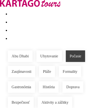
Last minute
Dovolenkové kluby
First minute - Leto 2026
Abu Dhabi
Ubytovanie
Počasie
Zaujímavosti
Pláže
Formality
Gastronómia
História
Doprava
Bezpečnosť
Aktivity a zážitky