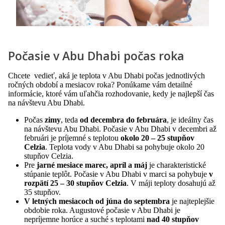
Počasie v Abu Dhabi počas roka
Chcete vedieť, aká je teplota v Abu Dhabi počas jednotlivých
ročných období a mesiacov roka? Ponúkame vám detailné
informácie, ktoré vám uľahčia rozhodovanie, kedy je najlepší čas
na návštevu Abu Dhabi.
Počas
zimy
, teda
od decembra do februára
, je ideálny čas
na návštevu Abu Dhabi. Počasie v Abu Dhabi v decembri až
februári je príjemné s teplotou
okolo 20 – 25 stupňov
Celzia
. Teplota vody v Abu Dhabi sa pohybuje okolo 20
stupňov Celzia.
Pre
jarné mesiace marec, apríl a máj
je charakteristické
stúpanie teplôt. Počasie v Abu Dhabi v marci sa pohybuje
v
rozpätí 25 – 30 stupňov Celzia
. V máji teploty dosahujú až
35 stupňov.
V letných mesiacoch od júna do septembra
je najteplejšie
obdobie roka. Augustové počasie v Abu Dhabi je
nepríjemne horúce a suché s teplotami
nad 40 stupňov