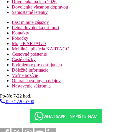
Dovolenka na leto 2026
Dovolenka vlastnou dopravou
Samostatné letenky
Last minute zájazdy
Letná dovolenka pri mori
Kontakty
Pobočky
Moje KARTAGO
Mobilná aplikácia KARTAGO
Cestovné poistenie
Časté otázky
Podmienky pre cestujúcich
Dôležité informácie
Voľné pozície
Ochrana osobných údajov
Nastavenie súkromia
Po-Ne 7-22 hod.
02 / 5720 5700
WHATSAPP - NAPÍŠTE NÁM