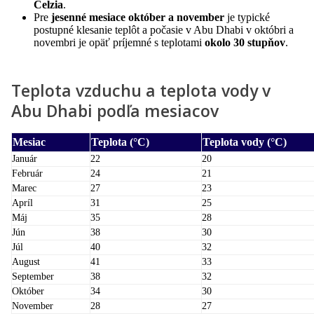
Celzia
.
Pre
jesenné mesiace október a november
je typické
postupné klesanie teplôt a počasie v Abu Dhabi v októbri a
novembri je opäť príjemné s teplotami
okolo 30 stupňov
.
Teplota vzduchu a teplota vody v
Abu Dhabi podľa mesiacov
Mesiac
Teplota (°C)
Teplota vody (°C)
Január
22
20
Február
24
21
Marec
27
23
Apríl
31
25
Máj
35
28
Jún
38
30
Júl
40
32
August
41
33
September
38
32
Október
34
30
November
28
27