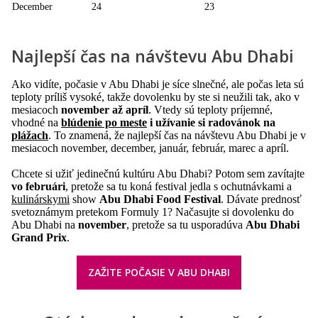
December
24
23
Najlepší čas na návštevu Abu Dhabi
Ako vidíte, počasie v Abu Dhabi je síce slnečné, ale počas leta sú
teploty príliš vysoké, takže dovolenku by ste si neužili tak, ako v
mesiacoch
november až apríl
. Vtedy sú teploty príjemné,
vhodné na
blúdenie po meste
i užívanie si radovánok na
plážach
. To znamená, že najlepší čas na návštevu Abu Dhabi je v
mesiacoch november, december, január, február, marec a apríl.
Chcete si užiť jedinečnú kultúru Abu Dhabi? Potom sem zavítajte
vo februári
, pretože sa tu koná festival jedla s ochutnávkami a
kulinárskymi
show
Abu Dhabi Food Festival
. Dávate prednosť
svetoznámym pretekom Formuly 1? Načasujte si dovolenku do
Abu Dhabi na
november
, pretože sa tu usporadúva
Abu Dhabi
Grand Prix
.
ZAŽITE POČASIE V ABU DHABI