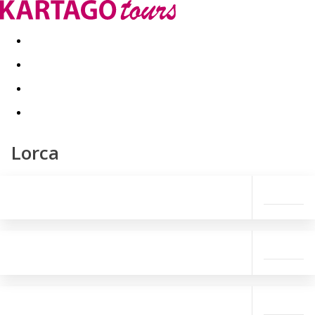
Last minute
Dovolenkové kluby
First minute - Leto 2026
Lorca