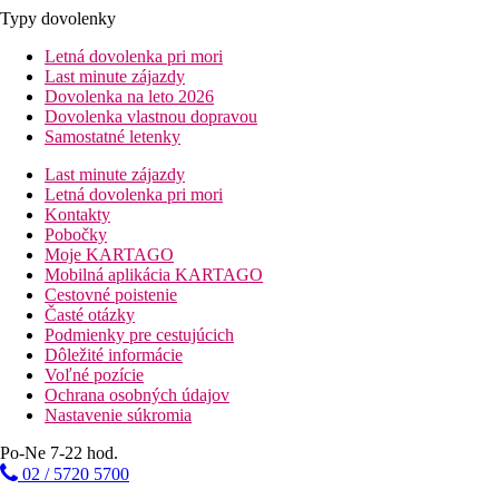
Typy dovolenky
Letná dovolenka pri mori
Last minute zájazdy
Dovolenka na leto 2026
Dovolenka vlastnou dopravou
Samostatné letenky
Last minute zájazdy
Letná dovolenka pri mori
Kontakty
Pobočky
Moje KARTAGO
Mobilná aplikácia KARTAGO
Cestovné poistenie
Časté otázky
Podmienky pre cestujúcich
Dôležité informácie
Voľné pozície
Ochrana osobných údajov
Nastavenie súkromia
Po-Ne 7-22 hod.
02 / 5720 5700