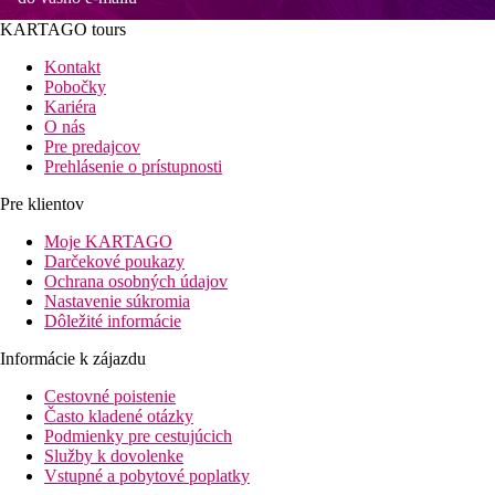
KARTAGO tours
Kontakt
Pobočky
Kariéra
O nás
Pre predajcov
Prehlásenie o prístupnosti
Pre klientov
Moje KARTAGO
Darčekové poukazy
Ochrana osobných údajov
Nastavenie súkromia
Dôležité informácie
Informácie k zájazdu
Cestovné poistenie
Často kladené otázky
Podmienky pre cestujúcich
Služby k dovolenke
Vstupné a pobytové poplatky