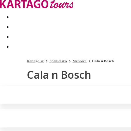
Last minute
Dovolenkové kluby
First minute - Leto 2026
Kartago.sk
Španielsko
Menorca
Cala n Bosch
Cala n Bosch