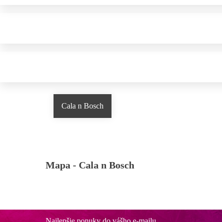
Cala n Bosch
Mapa -
Cala n Bosch
Najlepšie ponuky do vášho e-mailu