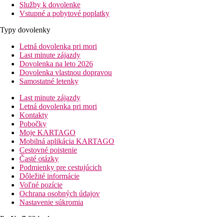
Služby k dovolenke
Vstupné a pobytové poplatky
Typy dovolenky
Letná dovolenka pri mori
Last minute zájazdy
Dovolenka na leto 2026
Dovolenka vlastnou dopravou
Samostatné letenky
Last minute zájazdy
Letná dovolenka pri mori
Kontakty
Pobočky
Moje KARTAGO
Mobilná aplikácia KARTAGO
Cestovné poistenie
Časté otázky
Podmienky pre cestujúcich
Dôležité informácie
Voľné pozície
Ochrana osobných údajov
Nastavenie súkromia