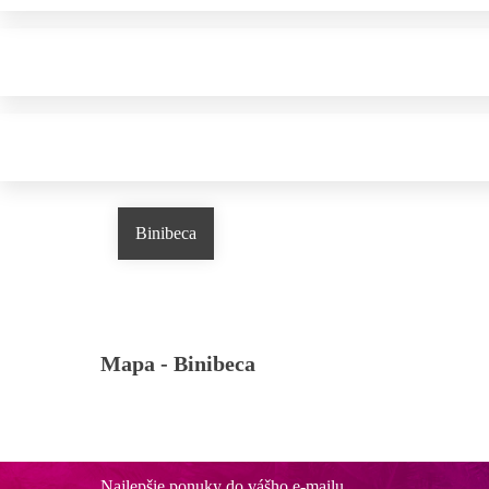
Binibeca
Mapa -
Binibeca
Najlepšie ponuky do vášho e-mailu