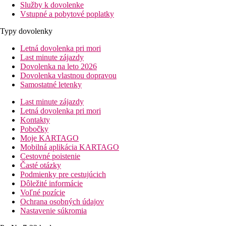
Služby k dovolenke
Vstupné a pobytové poplatky
Typy dovolenky
Letná dovolenka pri mori
Last minute zájazdy
Dovolenka na leto 2026
Dovolenka vlastnou dopravou
Samostatné letenky
Last minute zájazdy
Letná dovolenka pri mori
Kontakty
Pobočky
Moje KARTAGO
Mobilná aplikácia KARTAGO
Cestovné poistenie
Časté otázky
Podmienky pre cestujúcich
Dôležité informácie
Voľné pozície
Ochrana osobných údajov
Nastavenie súkromia