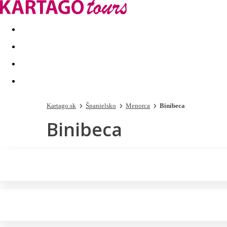
Last minute
Dovolenkové kluby
First minute - Leto 2026
Kartago.sk
Španielsko
Menorca
Binibeca
Binibeca