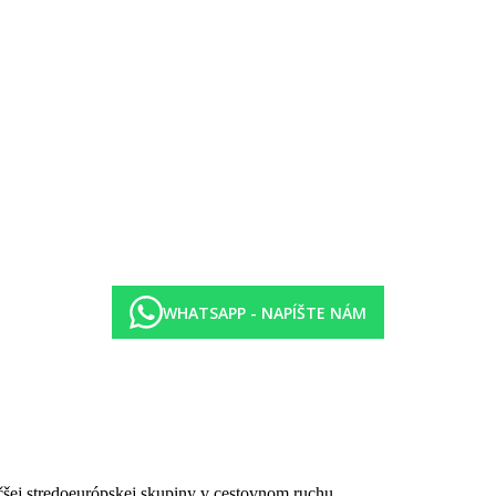
WHATSAPP - NAPÍŠTE NÁM
čšej stredoeurópskej skupiny v cestovnom ruchu.