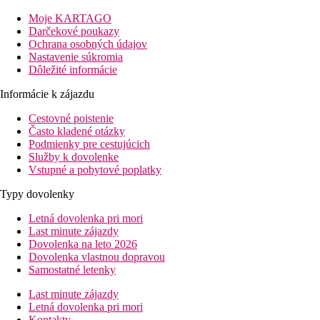
všetkých vekových kategórií, hľadajúcich dovolenku pri pláži 
Moje KARTAGO
Upozornenie
: Turistická taxa cca 2,20 EUR/osoba/deň, splatná
Darčekové poukazy
hygienické opatrenia, ktorých zavedenie môže mať vplyv na rozsa
Ochrana osobných údajov
Nastavenie súkromia
Vzdialenosť
Dôležité informácie
pláže: 50 m
letiska: 65 km
Informácie k zájazdu
centra: 100 m
nákupné možnosti: 100 m
Cestovné poistenie
Často kladené otázky
Popis izby
Podmienky pre cestujúcich
Služby k dovolenke
Štandardná izba
Vstupné a pobytové poplatky
klimatizácia
Typy dovolenky
telefón
TV so satelitným príjmom
Letná dovolenka pri mori
trezor (za poplatok)
Last minute zájazdy
Wi-Fi (zadarmo)
Dovolenka na leto 2026
vlastné sociálne zariadenie (kúpeľňa, WC)
Dovolenka vlastnou dopravou
balkón alebo terasa
Samostatné letenky
Ubytovanie za príplatok
Izba s výhľadom na more
Last minute zájazdy
Letná dovolenka pri mori
Popis hotelu
Kontakty