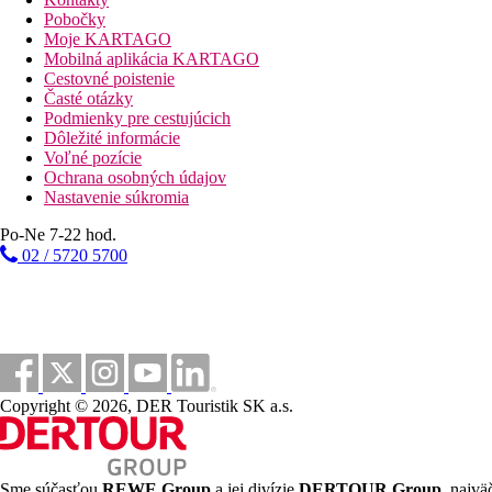
vstupná hala s recepciou
Pobočky
hlavná reštaurácia
Moje KARTAGO
bar
Mobilná aplikácia KARTAGO
bar pri bazéne
Cestovné poistenie
snack bar
Časté otázky
Wi-Fi v celom hoteli (zadarmo)
Podmienky pre cestujúcich
pripojenie na internet (za poplatok)
Dôležité informácie
bazén (ležadlá a slnečníky zadarmo)
Voľné pozície
detský bazén
Ochrana osobných údajov
detské ihrisko
Nastavenie súkromia
Popis pláže
Po-Ne 7-22 hod.
piesočnatá
02 / 5720 5700
pri vstupe s drobnými kamienkami
ležadlá a slnečníky (za poplatok)
Športové aktivity zadarmo
animačné programy
večerné programy
tenisový kurt
Copyright © 2026, DER Touristik SK a.s.
stolný tenis
plážový volejbal
Športové aktivity za príplatok
biliard
Sme súčasťou
REWE Group
a jej divízie
DERTOUR Group
, najvä