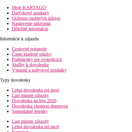
chôdze. Letisko Palma de Mallorca je od hotela 81 km ďaleko.
Moje KARTAGO
Vybavenie
Darčekové poukazy
Ochrana osobných údajov
208 izieb, 6 poschodí, vstupná hala s recepciou, výťahy,
Nastavenie súkromia
reštaurácia a bar. Vonku bazén, jacuzzi, bar, terasa s lehátkami a
Dôležité informácie
slnečníkmi zdarma, osušky za kauciu (výmena za poplatok).
Informácie k zájazdu
Izby
Cestovné poistenie
Dvojlôžková izba:
kúpeľňa/WC (sušič vlasov), klimatizácia,
Často kladené otázky
telefón, TV/sat., chladnička, trezor za poplatok, balkón alebo
Podmienky pre cestujúcich
terasa.
Služby k dovolenke
Vstupné a pobytové poplatky
Zábava
Typy dovolenky
Pravidelne večerný zábavný program.
Letná dovolenka pri mori
Stravovanie
Last minute zájazdy
Dovolenka na leto 2026
Raňajky formou bufetu. Možnosť dokúpenia večere formou
Dovolenka vlastnou dopravou
bufetu alebo programu all inclusive.
Samostatné letenky
Pláž
Last minute zájazdy
Letná dovolenka pri mori
Malá skalnatá zátoka Cala Lliteras priamo pri hoteli, prístup po
Kontakty