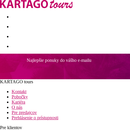
Last minute
Dovolenkové kluby
First minute - Leto 2026
Najlepšie ponuky do vášho e-mailu
Iberostar Waves Pinos Park
Komfortné klimatizované izby
Vodné atrakcie pre deti
KARTAGO tours
V blízkosti nákupných možností a reštaurácií
Detské ihrisko a miniklub
Kontakt
Vhodné pre rodinnú dovolenku
Pobočky
Kariéra
Poloha
O nás
Tento 4* hotel ideálny pre rodiny s deťmi sa nachádza v krásne
Pre predajcov
obklopený útesmi a borovicami.
Prehlásenie o prístupnosti
Vybavenie
Pre klientov