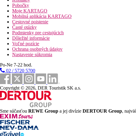
Hotel sa nachádza priamo pri piesočnatej pláži Sa Font de sa Ca
Pobočky
Moje KARTAGO
Stravovanie
Mobilná aplikácia KARTAGO
Polpenzia
Cestovné poistenie
Raňajky a večere formou bufetu
Časté otázky
All Inclusive
Podmienky pre cestujúcich
Raňajky, obed a večera formou bufetu
Dôležité informácie
V priebehu dňa ľahký snack
Voľné pozície
Show cooking
Ochrana osobných údajov
Vybrané nealkoholické a alkoholické nápoje (10.00 – 24.0
Nastavenie súkromia
Športová ponuka
Po-Ne 7-22 hod.
Šípky, gulečník, petangue, multifunkčné ihrisko, basketbal, stoln
02 / 5720 5700
Požičovňa bicyklov (za poplatok) a paddleboardov (za poplatok)
Golfové ihrisko Capdepera Golf 8 km od hotela.
Zábava
Copyright © 2026, DER Touristik SK a.s.
Pravidelný večerný animačný program, 1x týždenne živá hudba.
Deti
Program s aktivitami pre deti Star Cap (miniklub 4-7 rokov, ma
Sme súčasťou
REWE Group
a jej divízie
DERTOUR Group
, najvä
postieľky (na vyžiadanie)
Pre handicapovaných
Hotel je bezbariérový a ponúka izby pre handicapovaných klient