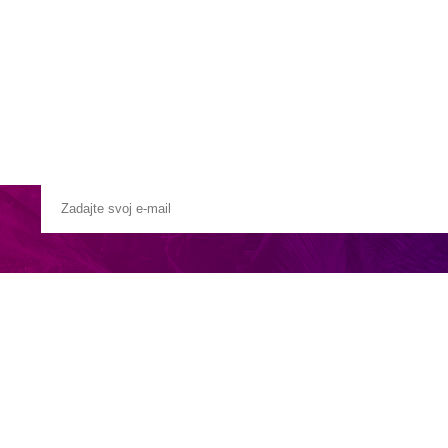
Pobočky
Časté otázky
Destinácie
Služby
j pokojnej oblasti Capdepera na východnom pobreží Malorky. Leží pria