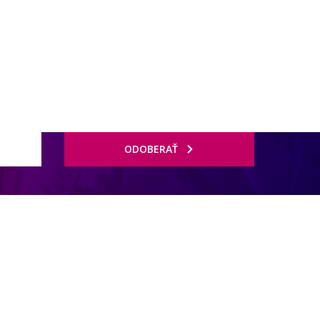
ODOBERAŤ
mo pri malebnej zátoke Sa Font de sa Cala s piesočnou plážou