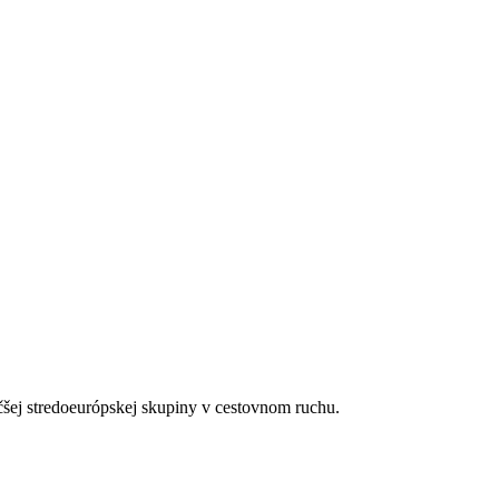
ie uvedené vybavenie)
uka, izby môžu byť umiestnené v menej výhodnej polohe
čšej stredoeurópskej skupiny v cestovnom ruchu.