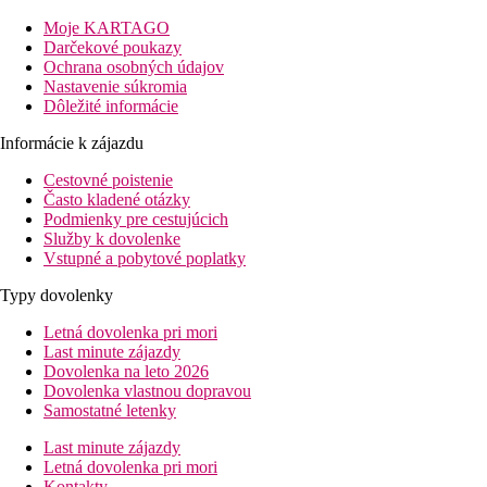
deťmi.
Moje KARTAGO
Vzdialenosť
Darčekové poukazy
pláže: 50 m malá piesočná pláž
Ochrana osobných údajov
letisko: 65 km Palma de Mallorca
Nastavenie súkromia
centrá: 3 km
Dôležité informácie
nákupných možností: 100 m
Informácie k zájazdu
Informácie o hoteli
253 izieb
Cestovné poistenie
vstupná hala s recepciou
Často kladené otázky
niekoľko poschodových budov uprostred rozľahlej záhra
Podmienky pre cestujúcich
reštaurácia
Služby k dovolenke
bar
Vstupné a pobytové poplatky
snack bar
Typy dovolenky
kaviareň
Wi-Fi (zdarma)
Letná dovolenka pri mori
minimarket
Last minute zájazdy
vonkajší bazén (lehátka a slnečníky zadarmo, osušky za z
Dovolenka na leto 2026
detský bazén s malým splash
Dovolenka vlastnou dopravou
detské ihrisko
Samostatné letenky
miniklub
detská postieľka (zadarmo na vyžiadanie)
Last minute zájazdy
Letná dovolenka pri mori
Popis izby
Kontakty