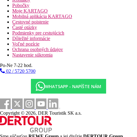
Pobočky
Pre náročnejších klientov sú k dispozícii Junior Suite s
Moje KARTAGO
výhľadom na more, ktoré majú väčší obytný priestor a pôsobia
Mobilná aplikácia KARTAGO
vzdušnejšie, a ďalej Deluxe Suite s terasou a vonkajšou
Cestovné poistenie
masážnou vaňou, určené pre hostí vyhľadávajúcich vyššiu
Časté otázky
úroveň súkromia a luxusu, zatiaľ čo Royal Suite predstavuje
Podmienky pre cestujúcich
najexkluzívnejšiu kategóriu s privátnym soláriom, jacuzzi pod
Dôležité informácie
holým nebom a panoramatickým
Voľné pozície
Ochrana osobných údajov
Všetky izby sú štandardne vybavené klimatizáciou, Wi-Fi
Nastavenie súkromia
pripojením zadarmo, satelitnou TV, minibarom, trezorom,
kúpeľňou so sprchou alebo vaňou, fénom, županom, papučami
Po-Ne 7-22 hod.
a kvalitnou kozmetikou
02 / 5720 5700
Šport a zábava
Súčasťou hotela je vonkajší infinity bazén s lehátkami a
WHATSAPP - NAPÍŠTE NÁM
priamym výhľadom na more a tiež priamy vstup na verejnú
piesočnatú pláž, kde majú hostia k dispozícii lehátka a relaxačnú
zónu. K vybaveniu patrí aj moderné hotelové spa a wellness
centrum, ktoré zahŕňa vyhrievaný bazén, saunu, turecký kúpeľ
(hammam), vírivku a širokú ponuku masáží a kozmetických
Copyright © 2026, DER Touristik SK a.s.
procedúr
Stravovanie
Pobyt v hoteli je ponúkaný s raňajkami
Sme súčasťou
REWE Group
a jej divízie
DERTOUR Group
,