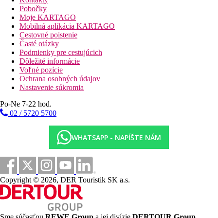
Raňajky
Pobočky
Moje KARTAGO
Vzdialenosti
Mobilná aplikácia KARTAGO
Cestovné poistenie
70 km
Časté otázky
Vzdialenosť od najbližšieho letiska
Podmienky pre cestujúcich
Dôležité informácie
Voľné pozície
Pláž
Ochrana osobných údajov
Nastavenie súkromia
Plážová dovolenka
Po-Ne 7-22 hod.
bazény
02 / 5720 5700
Ležadlá a slnečníky pri bazéne zadarmo
WHATSAPP - NAPÍŠTE NÁM
Detský bazén
Fotogaléria
Copyright © 2026, DER Touristik SK a.s.
Sme súčasťou
REWE Group
a jej divízie
DERTOUR Group
,