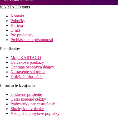
KARTAGO tours
Kontakt
Pobočky
Kariéra
O nás
Pre predajcov
Prehlásenie o prístupnosti
Pre klientov
Moje KARTAGO
Darčekové poukazy
Ochrana osobných údajov
Nastavenie súkromia
Dôležité informácie
Informácie k zájazdu
Cestovné poistenie
Často kladené otázky
Podmienky pre cestujúcich
Služby k dovolenke
Vstupné a pobytové poplatky