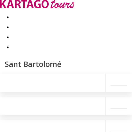
Last minute
Dovolenkové kluby
First minute - Leto 2026
Sant Bartolomé