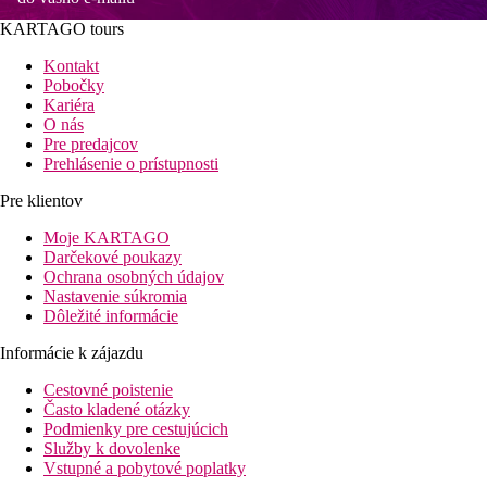
KARTAGO tours
Kontakt
Pobočky
Kariéra
O nás
Pre predajcov
Prehlásenie o prístupnosti
Pre klientov
Moje KARTAGO
Darčekové poukazy
Ochrana osobných údajov
Nastavenie súkromia
Dôležité informácie
Informácie k zájazdu
Cestovné poistenie
Často kladené otázky
Podmienky pre cestujúcich
Služby k dovolenke
Vstupné a pobytové poplatky