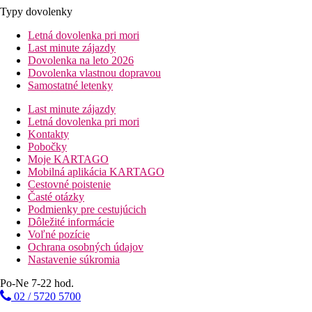
Typy dovolenky
Letná dovolenka pri mori
Last minute zájazdy
Dovolenka na leto 2026
Dovolenka vlastnou dopravou
Samostatné letenky
Last minute zájazdy
Letná dovolenka pri mori
Kontakty
Pobočky
Moje KARTAGO
Mobilná aplikácia KARTAGO
Cestovné poistenie
Časté otázky
Podmienky pre cestujúcich
Dôležité informácie
Voľné pozície
Ochrana osobných údajov
Nastavenie súkromia
Po-Ne 7-22 hod.
02 / 5720 5700