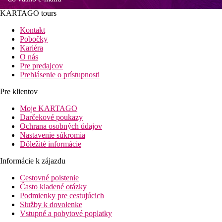
KARTAGO tours
Kontakt
Pobočky
Kariéra
O nás
Pre predajcov
Prehlásenie o prístupnosti
Pre klientov
Moje KARTAGO
Darčekové poukazy
Ochrana osobných údajov
Nastavenie súkromia
Dôležité informácie
Informácie k zájazdu
Cestovné poistenie
Často kladené otázky
Podmienky pre cestujúcich
Služby k dovolenke
Vstupné a pobytové poplatky