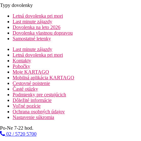
Typy dovolenky
Letná dovolenka pri mori
Last minute zájazdy
Dovolenka na leto 2026
Dovolenka vlastnou dopravou
Samostatné letenky
Last minute zájazdy
Letná dovolenka pri mori
Kontakty
Pobočky
Moje KARTAGO
Mobilná aplikácia KARTAGO
Cestovné poistenie
Časté otázky
Podmienky pre cestujúcich
Dôležité informácie
Voľné pozície
Ochrana osobných údajov
Nastavenie súkromia
Po-Ne 7-22 hod.
02 / 5720 5700