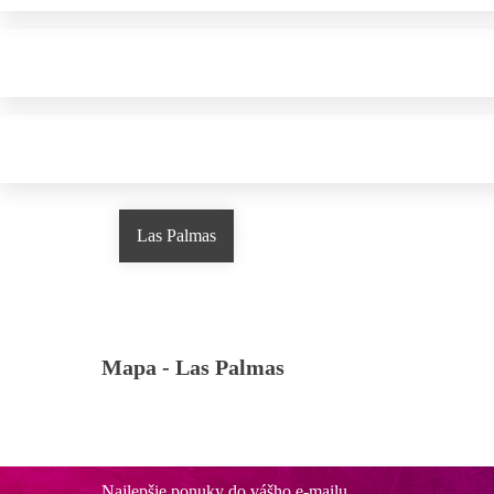
Las Palmas
Mapa -
Las Palmas
Najlepšie ponuky do vášho e-mailu