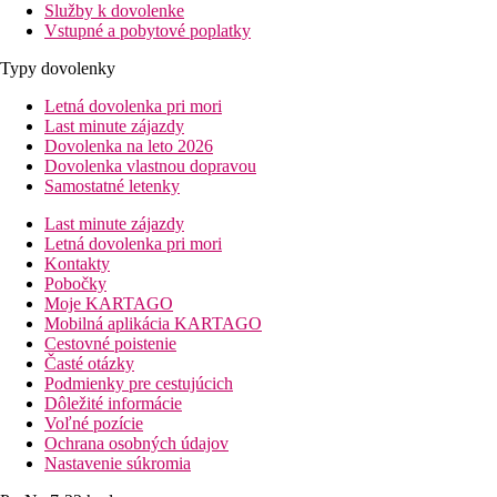
Služby k dovolenke
Vstupné a pobytové poplatky
Typy dovolenky
Letná dovolenka pri mori
Last minute zájazdy
Dovolenka na leto 2026
Dovolenka vlastnou dopravou
Samostatné letenky
Last minute zájazdy
Letná dovolenka pri mori
Kontakty
Pobočky
Moje KARTAGO
Mobilná aplikácia KARTAGO
Cestovné poistenie
Časté otázky
Podmienky pre cestujúcich
Dôležité informácie
Voľné pozície
Ochrana osobných údajov
Nastavenie súkromia