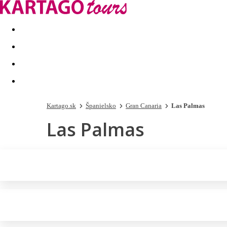
Last minute
Dovolenkové kluby
First minute - Leto 2026
Kartago.sk
Španielsko
Gran Canaria
Las Palmas
Las Palmas