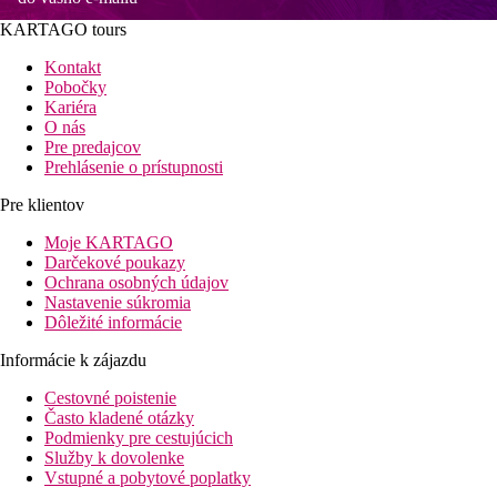
KARTAGO tours
Kontakt
Pobočky
Kariéra
O nás
Pre predajcov
Prehlásenie o prístupnosti
Pre klientov
Moje KARTAGO
Darčekové poukazy
Ochrana osobných údajov
Nastavenie súkromia
Dôležité informácie
Informácie k zájazdu
Cestovné poistenie
Často kladené otázky
Podmienky pre cestujúcich
Služby k dovolenke
Vstupné a pobytové poplatky