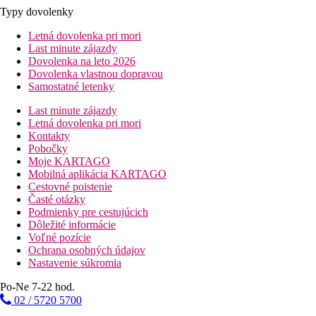
Typy dovolenky
Letná dovolenka pri mori
Last minute zájazdy
Dovolenka na leto 2026
Dovolenka vlastnou dopravou
Samostatné letenky
Last minute zájazdy
Letná dovolenka pri mori
Kontakty
Pobočky
Moje KARTAGO
Mobilná aplikácia KARTAGO
Cestovné poistenie
Časté otázky
Podmienky pre cestujúcich
Dôležité informácie
Voľné pozície
Ochrana osobných údajov
Nastavenie súkromia
Po-Ne 7-22 hod.
02 / 5720 5700