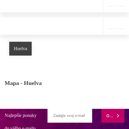
Huelva
Mapa -
Huelva
Najlepšie ponuky
ODOBERAŤ
do vášho e-mailu